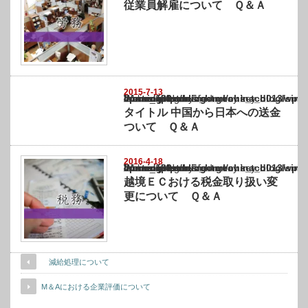
従業員解雇について Ｑ＆Ａ
2015-7-13
Warning
: Undefined array key "show_category" in
/home/netst/kuno-cpa.co.jp/public_html/china_blog/wp-content/themes/gorgeous_tcd0
on line
183
タイトル 中国から日本への送金
ついて Ｑ＆Ａ
2016-4-18
Warning
: Undefined array key "show_category" in
/home/netst/kuno-cpa.co.jp/public_html/china_blog/wp-content/themes/gorgeous_tcd0
on line
183
越境ＥＣおける税金取り扱い変
更について Ｑ＆Ａ
減給処理について
M＆Aにおける企業評価について