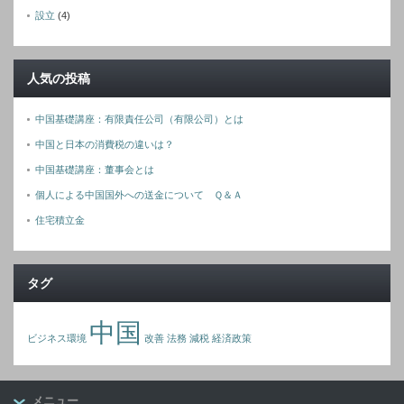
設立
(4)
人気の投稿
中国基礎講座：有限責任公司（有限公司）とは
中国と日本の消費税の違いは？
中国基礎講座：董事会とは
個人による中国国外への送金について Ｑ＆Ａ
住宅積立金
タグ
中国
ビジネス環境
改善
法務
減税
経済政策
メニュー