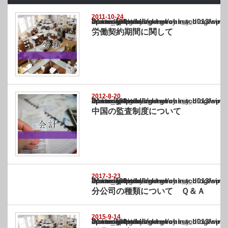
2011-10-24
Warning
: Undefined array key "show_category" in
/home/netst/kuno-cpa.co.jp/public_html/china_blog/wp-content/themes/gorgeous_tcd0
on line
183
労働契約期間に関して
2012-8-20
Warning
: Undefined array key "show_category" in
/home/netst/kuno-cpa.co.jp/public_html/china_blog/wp-content/themes/gorgeous_tcd0
on line
183
中国の監査制度について
2017-3-23
Warning
: Undefined array key "show_category" in
/home/netst/kuno-cpa.co.jp/public_html/china_blog/wp-content/themes/gorgeous_tcd0
on line
183
分公司の種類について Ｑ＆Ａ
2015-9-14
Warning
: Undefined array key "show_category" in
/home/netst/kuno-cpa.co.jp/public_html/china_blog/wp-content/themes/gorgeous_tcd0
on line
183