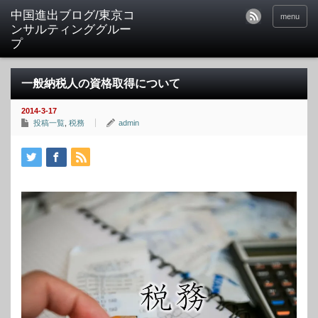
中国進出ブログ/東京コ
menu
ンサルティンググルー
プ
一般納税人の資格取得について
2014-3-17
投稿一覧
,
税務
admin