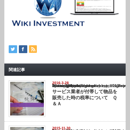
関連記事
2016-3-28
Warning
: Undefined array key "show_category" in
/home/netst/kuno-cpa.co.jp/public_html/china_blog/wp-content/themes/gorgeous_tcd0
on line
183
サービス業者が付帯して物品を
販売した時の税率について Ｑ
＆Ａ
2015-11-30