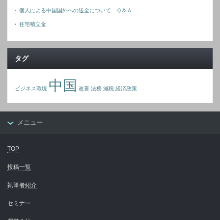
個人による中国国外への送金について Ｑ＆Ａ
住宅積立金
タグ
中国
ビジネス環境
改善
法務
減税
経済政策
メニュー
TOP
投稿一覧
執筆者紹介
セミナー