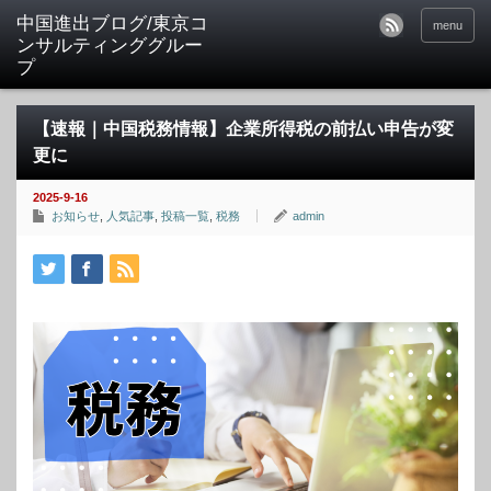
中国進出ブログ/東京コ
menu
ンサルティンググルー
プ
【速報｜中国税務情報】企業所得税の前払い申告が変
更に
2025-9-16
お知らせ
,
人気記事
,
投稿一覧
,
税務
admin