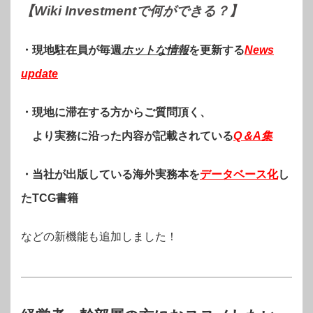
【Wiki Investmentで何ができる？
】
・現地駐在員が毎週
ホットな情報
を更新する
News
update
・現地に滞在する方からご質問頂く、
より実務に沿った内容が記載されている
Q＆A集
・当社が出版している海外実務本を
データベース化
し
たTCG書籍
などの新機能も追加しました！