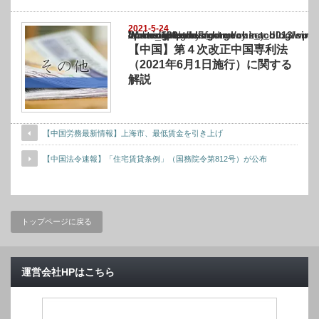
2021-5-24
Warning
: Undefined array key "show_category" in
/home/netst/kuno-cpa.co.jp/public_html/china_blog/wp-content/themes/gorgeous_tcd0
on line
183
【中国】第４次改正中国専利法
（2021年6月1日施行）に関する
解説
【中国労務最新情報】上海市、最低賃金を引き上げ
【中国法令速報】「住宅賃貸条例」（国務院令第812号）が公布
トップページに戻る
運営会社HPはこちら