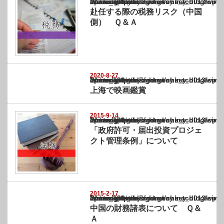
Warning
: Undefined array key "show_category" in
/home/netst/kuno-cpa.co.jp/public_html/china_blog/wp-content/themes/gorgeous_tcd0
on line
183
赴任する際の税務リスク（中国
側） Ｑ＆Ａ
2020-8-27
Warning
: Undefined array key "show_category" in
/home/netst/kuno-cpa.co.jp/public_html/china_blog/wp-content/themes/gorgeous_tcd0
on line
183
上海で映画鑑賞
2015-9-14
Warning
: Undefined array key "show_category" in
/home/netst/kuno-cpa.co.jp/public_html/china_blog/wp-content/themes/gorgeous_tcd0
on line
183
「政府許可・届出投資プロジェ
クト管理条例」について
2015-2-17
Warning
: Undefined array key "show_category" in
/home/netst/kuno-cpa.co.jp/public_html/china_blog/wp-content/themes/gorgeous_tcd0
on line
183
中国の財務諸表について Ｑ＆
Ａ