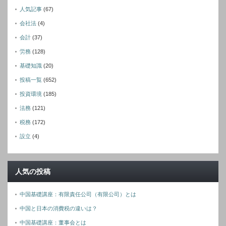
人気記事
(67)
会社法
(4)
会計
(37)
労務
(128)
基礎知識
(20)
投稿一覧
(652)
投資環境
(185)
法務
(121)
税務
(172)
設立
(4)
人気の投稿
中国基礎講座：有限責任公司（有限公司）とは
中国と日本の消費税の違いは？
中国基礎講座：董事会とは