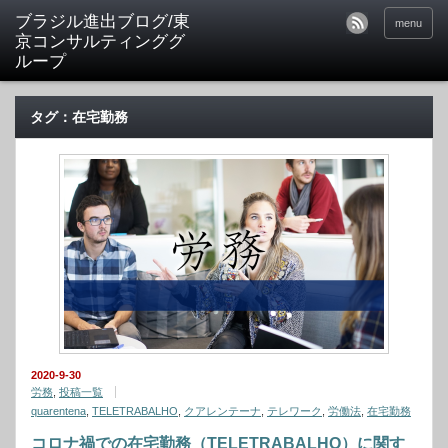
ブラジル進出ブログ/東
menu
京コンサルティンググ
ループ
タグ：在宅勤務
2020-9-30
労務
,
投稿一覧
quarentena
,
TELETRABALHO
,
クアレンテーナ
,
テレワーク
,
労働法
,
在宅勤務
コロナ禍での在宅勤務（TELETRABALHO）に関す