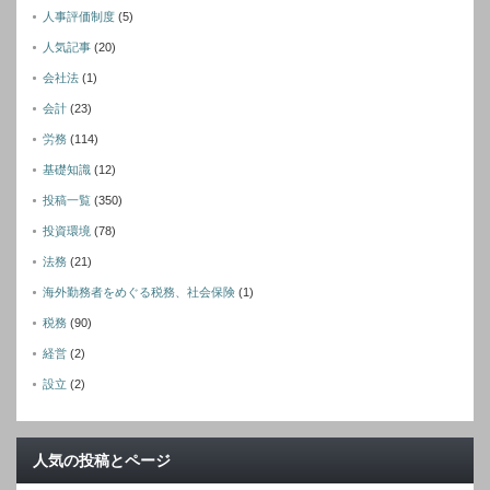
人事評価制度
(5)
人気記事
(20)
会社法
(1)
会計
(23)
労務
(114)
基礎知識
(12)
投稿一覧
(350)
投資環境
(78)
法務
(21)
海外勤務者をめぐる税務、社会保険
(1)
税務
(90)
経営
(2)
設立
(2)
人気の投稿とページ