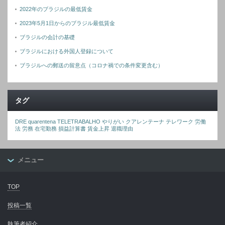
2022年のブラジルの最低賃金
2023年5月1日からのブラジル最低賃金
ブラジルの会計の基礎
ブラジルにおける外国人登録について
ブラジルへの郵送の留意点（コロナ禍での条件変更含む）
タグ
DRE
quarentena
TELETRABALHO
やりがい
クアレンテーナ
テレワーク
労働
法
労務
在宅勤務
損益計算書
賃金上昇
退職理由
メニュー
TOP
投稿一覧
執筆者紹介