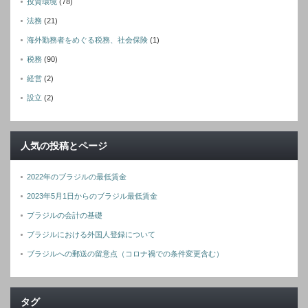
投資環境
(78)
法務
(21)
海外勤務者をめぐる税務、社会保険
(1)
税務
(90)
経営
(2)
設立
(2)
人気の投稿とページ
2022年のブラジルの最低賃金
2023年5月1日からのブラジル最低賃金
ブラジルの会計の基礎
ブラジルにおける外国人登録について
ブラジルへの郵送の留意点（コロナ禍での条件変更含む）
タグ