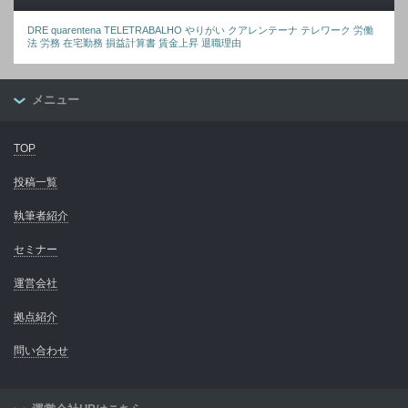
DRE
quarentena
TELETRABALHO
やりがい
クアレンテーナ
テレワーク
労働
法
労務
在宅勤務
損益計算書
賃金上昇
退職理由
メニュー
TOP
投稿一覧
執筆者紹介
セミナー
運営会社
拠点紹介
問い合わせ