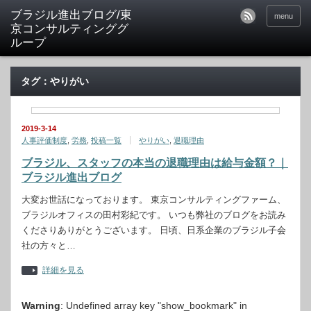
ブラジル進出ブログ/東
menu
京コンサルティンググ
ループ
タグ：やりがい
2019-3-14
人事評価制度
,
労務
,
投稿一覧
やりがい
,
退職理由
ブラジル、スタッフの本当の退職理由は給与金額？｜
ブラジル進出ブログ
大変お世話になっております。 東京コンサルティングファーム、
ブラジルオフィスの田村彩紀です。 いつも弊社のブログをお読み
くださりありがとうございます。 日頃、日系企業のブラジル子会
社の方々と…
詳細を見る
Warning
: Undefined array key "show_bookmark" in