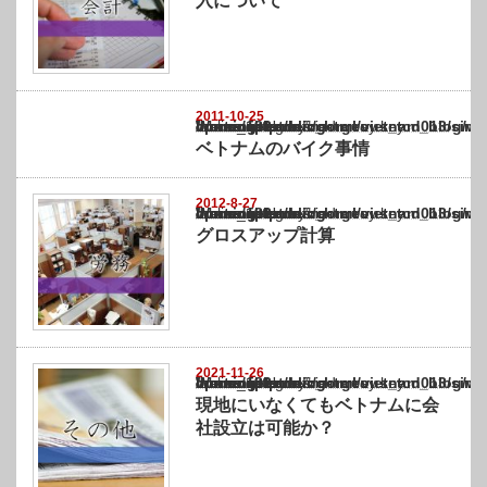
入について
2011-10-25
Warning
: Undefined array key "show_category" in
/home/netst/kuno-cpa.co.jp/public_html/vietnam_blog/wp-content/themes/gorgeous_tcd0
on line
183
ベトナムのバイク事情
2012-8-27
Warning
: Undefined array key "show_category" in
/home/netst/kuno-cpa.co.jp/public_html/vietnam_blog/wp-content/themes/gorgeous_tcd0
on line
183
グロスアップ計算
2021-11-26
Warning
: Undefined array key "show_category" in
/home/netst/kuno-cpa.co.jp/public_html/vietnam_blog/wp-content/themes/gorgeous_tcd0
on line
183
現地にいなくてもベトナムに会
社設立は可能か？