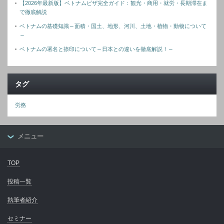
【2026年最新版】ベトナムビザ完全ガイド：観光・商用・就労・長期滞在ま
で徹底解説
ベトナムの基礎知識～面積・国土、地形、河川、土地・植物・動物について
～
ベトナムの署名と捺印について～日本との違いを徹底解説！～
タグ
労務
メニュー
TOP
投稿一覧
執筆者紹介
セミナー