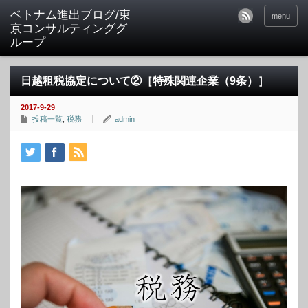
ベトナム進出ブログ/東
menu
京コンサルティンググ
ループ
日越租税協定について②［特殊関連企業（9条）］
2017-9-29
投稿一覧
,
税務
admin