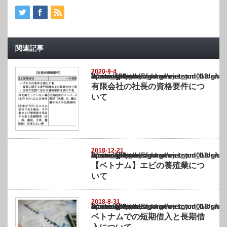
関連記事
2020-9-4
Warning
: Undefined array key "show_category" in
/home/netst/kuno-cpa.co.jp/public_html/vietnam_blog/wp-content/themes/gorgeous_tcd0
on line
183
有限会社の社長の資格要件につ
いて
2018-12-21
Warning
: Undefined array key "show_category" in
/home/netst/kuno-cpa.co.jp/public_html/vietnam_blog/wp-content/themes/gorgeous_tcd0
on line
183
【ベトナム】エビの養殖業につ
いて
2018-8-31
Warning
: Undefined array key "show_category" in
/home/netst/kuno-cpa.co.jp/public_html/vietnam_blog/wp-content/themes/gorgeous_tcd0
on line
183
ベトナムでの短期借入と長期借