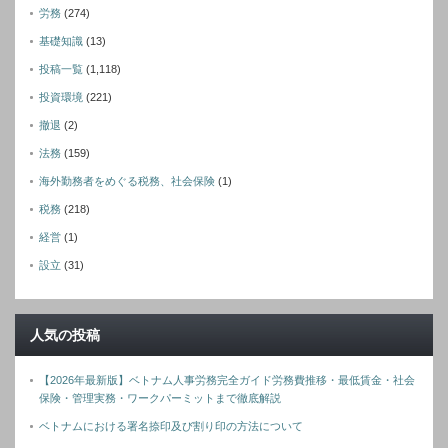
労務
(274)
基礎知識
(13)
投稿一覧
(1,118)
投資環境
(221)
撤退
(2)
法務
(159)
海外勤務者をめぐる税務、社会保険
(1)
税務
(218)
経営
(1)
設立
(31)
人気の投稿
【2026年最新版】ベトナム人事労務完全ガイド労務費推移・最低賃金・社会
保険・管理実務・ワークパーミットまで徹底解説
ベトナムにおける署名捺印及び割り印の方法について