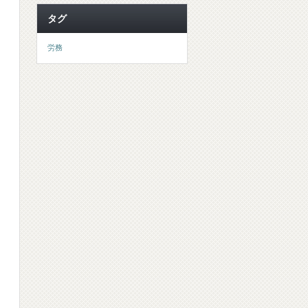
タグ
労務