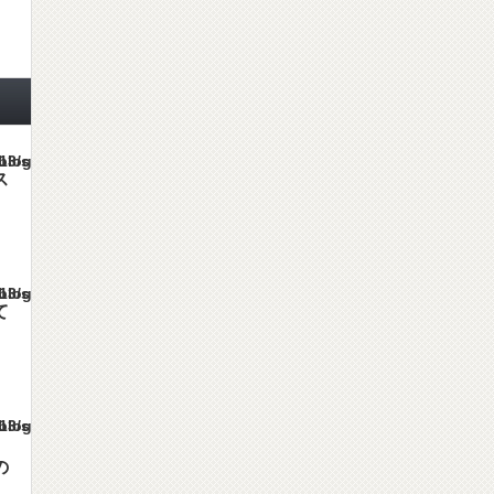
es/gorgeous_tcd013/single.php
ス
es/gorgeous_tcd013/single.php
て
es/gorgeous_tcd013/single.php
の