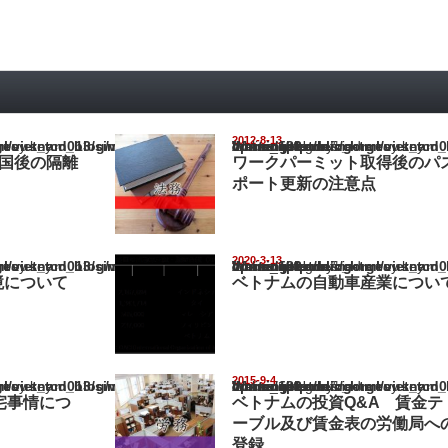
2012-8-13
nam_blog/wp-content/themes/gorgeous_tcd013/single.php
Warning
: Undefined array key "show_category" in
/home/netst/kuno-cpa.co.jp/public_html/vietnam_blog/wp-content/them
on line
183
る入国後の隔離
ワークパーミット取得後のパ
ポート更新の注意点
2020-3-13
nam_blog/wp-content/themes/gorgeous_tcd013/single.php
Warning
: Undefined array key "show_category" in
/home/netst/kuno-cpa.co.jp/public_html/vietnam_blog/wp-content/them
on line
183
境について
ベトナムの自動車産業につい
2015-9-4
nam_blog/wp-content/themes/gorgeous_tcd013/single.php
Warning
: Undefined array key "show_category" in
/home/netst/kuno-cpa.co.jp/public_html/vietnam_blog/wp-content/them
on line
183
宅事情につ
ベトナムの投資Q&A 賃金テ
ーブル及び賃金表の労働局へ
登録