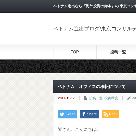
ベトナム進出なら『海外投資の赤本』の 東京コン
ベトナム進出ブログ/東京コンサル
TOP
投稿一覧
ベトナム オフィスの移転について
2017-11-17
投稿一覧
,
投資環境
ad
Tweet
Share
RSS
皆さん、こんにちは。