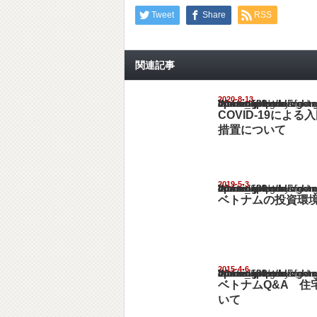
Tweet
Share
RSS
関連記事
2020-8-13
Warning
: Undefined array key "show_category" in
/home/netst/kuno-cpa.co.jp/public_html/viet
on line
183
COVID-19によ
措置について
2019-5-3
Warning
: Undefined array key "show_category" in
/home/netst/kuno-cpa.co.jp/public_html/viet
on line
183
ベトナムの投資環
2015-4-6
Warning
: Undefined array key "show_category" in
/home/netst/kuno-cpa.co.jp/public_html/viet
on line
183
ベトナムQ&A 住
いて