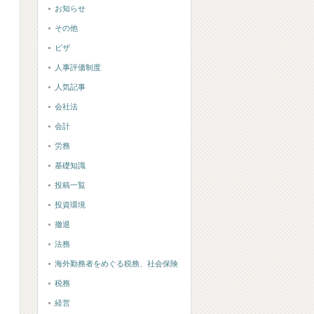
お知らせ
その他
ビザ
人事評価制度
人気記事
会社法
会計
労務
基礎知識
投稿一覧
投資環境
撤退
法務
海外勤務者をめぐる税務、社会保険
税務
経営