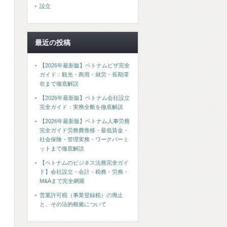
設立
最近の投稿
【2026年最新版】ベトナムビザ完全
ガイド：観光・商用・就労・長期滞
在まで徹底解説
【2026年最新版】ベトナム会社設立
完全ガイド：実務全般を徹底解説
【2026年最新版】ベトナム人事労務
完全ガイド労務費推移・最低賃金・
社会保険・管理実務・ワークパーミ
ットまで徹底解説
【ベトナムのビジネス法務完全ガイ
ド】会社設立・会計・税務・労務・
M&Aまで完全網羅
営業許可税（事業登録税）の廃止
と、その法的根拠について