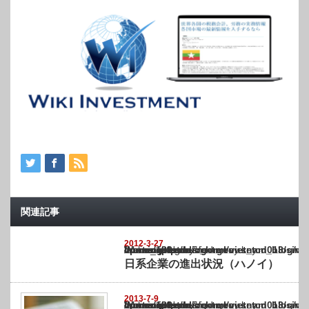
関連記事
2012-3-27
Warning
: Undefined array key "show_category" in
/home/netst/kuno-cpa.co.jp/public_html/vietnam_blog/wp-content/themes/gorgeous_tcd0
on line
183
日系企業の進出状況（ハノイ）
2013-7-9
Warning
: Undefined array key "show_category" in
/home/netst/kuno-cpa.co.jp/public_html/vietnam_blog/wp-content/themes/gorgeous_tcd0
on line
183