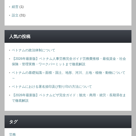
経営
(1)
設立
(31)
人気の投稿
ベトナムの政治体制について
【2026年最新版】ベトナム人事労務完全ガイド労務費推移・最低賃金・社会
保険・管理実務・ワークパーミットまで徹底解説
ベトナムの基礎知識～面積・国土、地形、河川、土地・植物・動物について
～
ベトナムにおける署名捺印及び割り印の方法について
【2026年最新版】ベトナムビザ完全ガイド：観光・商用・就労・長期滞在ま
で徹底解説
タグ
労務