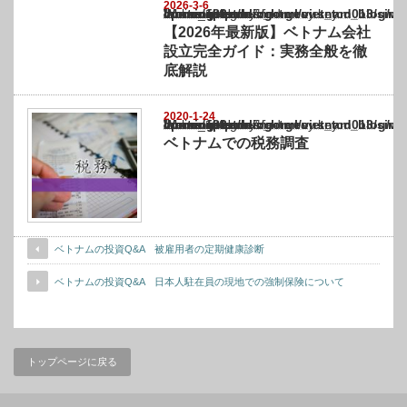
2026-3-6
Warning
: Undefined array key "show_category" in
/home/netst/kuno-cpa.co.jp/public_html/vietnam_blog/wp-content/themes/gorgeous_tcd0
on line
183
【2026年最新版】ベトナム会社
設立完全ガイド：実務全般を徹
底解説
2020-1-24
Warning
: Undefined array key "show_category" in
/home/netst/kuno-cpa.co.jp/public_html/vietnam_blog/wp-content/themes/gorgeous_tcd0
on line
183
ベトナムでの税務調査
ベトナムの投資Q&A 被雇用者の定期健康診断
ベトナムの投資Q&A 日本人駐在員の現地での強制保険について
トップページに戻る