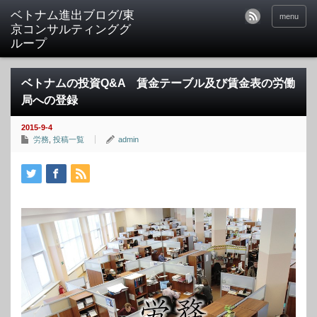
ベトナム進出ブログ/東
menu
京コンサルティンググ
ループ
ベトナムの投資Q&A 賃金テーブル及び賃金表の労働
局への登録
2015-9-4
労務
,
投稿一覧
admin