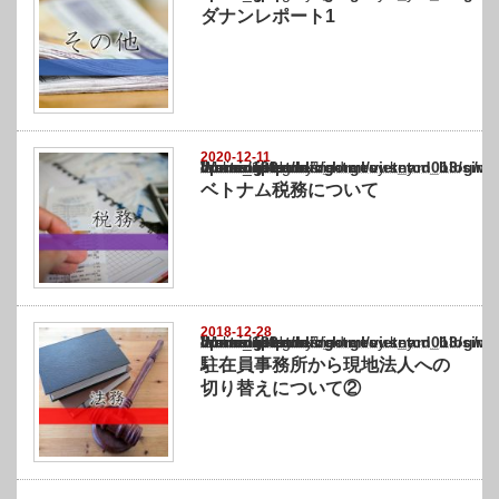
ダナンレポート1
2020-12-11
Warning
: Undefined array key "show_category" in
/home/netst/kuno-cpa.co.jp/public_html/vietnam_blog/wp-content/themes/gorgeous_tcd0
on line
183
ベトナム税務について
2018-12-28
Warning
: Undefined array key "show_category" in
/home/netst/kuno-cpa.co.jp/public_html/vietnam_blog/wp-content/themes/gorgeous_tcd0
on line
183
駐在員事務所から現地法人への
切り替えについて②