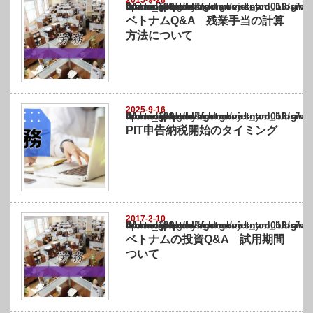
2015-9-28
Warning
: Undefined array key "show_category" in
/home/netst/kuno-cpa.co.jp/public_html/vietnam_blog/wp-content/themes/gorgeous_tcd0
on line
183
ベトナムQ&A 残業手当の計算
方法について
2025-9-16
Warning
: Undefined array key "show_category" in
/home/netst/kuno-cpa.co.jp/public_html/vietnam_blog/wp-content/themes/gorgeous_tcd0
on line
183
PIT申告納税開始のタイミング
2017-2-10
Warning
: Undefined array key "show_category" in
/home/netst/kuno-cpa.co.jp/public_html/vietnam_blog/wp-content/themes/gorgeous_tcd0
on line
183
ベトナムの投資Q&A 試用期間
ついて