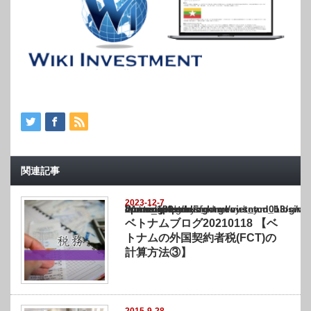
関連記事
2023-12-7
Warning
: Undefined array key "show_category" in
/home/netst/kuno-cpa.co.jp/public_html/vietnam_blog/wp-content/themes/gorgeous_tcd0
on line
183
ベトナムブログ20210118 【ベ
トナムの外国契約者税(FCT)の
計算方法③】