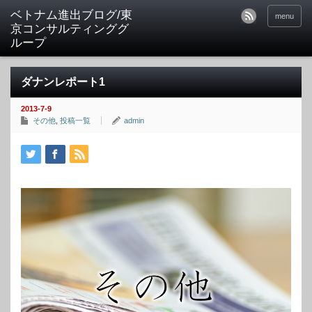
ベトナム進出ブログ/東
menu
京コンサルティンググ
ループ
ダナンレポート1
2013-7-9
その他
,
投稿一覧
admin