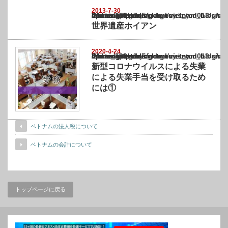
2013-7-30
Warning
: Undefined array key "show_category" in
/home/netst/kuno-cpa.co.jp/public_html/vietnam_blog/wp-content/themes/gorgeous_tcd0
on line
183
世界遺産ホイアン
2020-4-24
Warning
: Undefined array key "show_category" in
/home/netst/kuno-cpa.co.jp/public_html/vietnam_blog/wp-content/themes/gorgeous_tcd0
on line
183
新型コロナウイルスによる失業
による失業手当を受け取るため
には①
ベトナムの法人税について
ベトナムの会計について
トップページに戻る