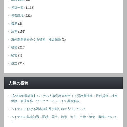
投稿一覧
(1,118)
投資環境
(221)
撤退
(2)
法務
(159)
海外勤務者をめぐる税務、社会保険
(1)
税務
(218)
経営
(1)
設立
(31)
人気の投稿
【2026年最新版】ベトナム人事労務完全ガイド労務費推移・最低賃金・社会
保険・管理実務・ワークパーミットまで徹底解説
ベトナムにおける署名捺印及び割り印の方法について
ベトナムの基礎知識～面積・国土、地形、河川、土地・植物・動物について
～