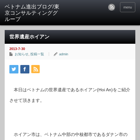
ベトナム進出ブログ/東
menu
京コンサルティンググ
ループ
世界遺産ホイアン
2013-7-30
お知らせ
,
投稿一覧
admin
本日はベトナムの世界遺産であるホイアン
をご紹介
(Hoi An)
させて頂きます。
ホイアン市は、ベトナム中部の中核都市であるダナン市の