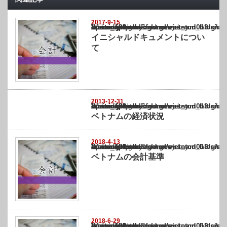
2017-9-15
Warning
: Undefined array key "show_category" in
/home/netst/kuno-cpa.co.jp/public_html/vietnam_blog/wp-content/themes/gorgeous_tcd0
on line
183
イニシャルドキュメントについ
て
2013-12-31
Warning
: Undefined array key "show_category" in
/home/netst/kuno-cpa.co.jp/public_html/vietnam_blog/wp-content/themes/gorgeous_tcd0
on line
183
ベトナムの経済状況
2018-4-13
Warning
: Undefined array key "show_category" in
/home/netst/kuno-cpa.co.jp/public_html/vietnam_blog/wp-content/themes/gorgeous_tcd0
on line
183
ベトナムの会計基準
2018-6-29
Warning
: Undefined array key "show_category" in
/home/netst/kuno-cpa.co.jp/public_html/vietnam_blog/wp-content/themes/gorgeous_tcd0
on line
183