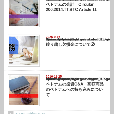
ベトナムの会計 Circular
200.2014.TT.BTC Article 11
2025-9-16
Warning
: Undefined array key "show_category" in
/home/netst/kuno-cpa.co.jp/public_html/vietnam_blog/wp-content/themes/gorgeous_tcd0
on line
183
繰り越し欠損金について②
2016-11-25
Warning
: Undefined array key "show_category" in
/home/netst/kuno-cpa.co.jp/public_html/vietnam_blog/wp-content/themes/gorgeous_tcd0
on line
183
ベトナムの投資Q&A 高額商品
のベトナムへの持ち込みについ
て
ベトナムの会計について