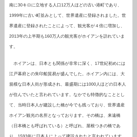
南に
キロに立地する人口
万人ほどの古い港町であり、
30
12
年に古い町並みとして、世界遺産に登録されました。世
1999
界遺産に登録されたことによって、観光客が４倍に増加し、
年の上半期も
万人の観光客がホイアンを訪れていま
2013
160
す。
ホイアンは、日本とも関係が非常に深く、
世紀初めには
17
江戸幕府との朱印船貿易が盛んでした。ホイアン内には、大
規模な日本人街が形成され、最盛期には
人ほどの日本人
1000
が住んでいたと言われています。なかでも特徴的なこととし
て、当時日本人が建設した橋が今でも残っており、世界遺産
ホイアン観光の名所となっております。その橋は、来遠橋
（日本橋とも呼ばれている）と呼ばれ、屋根つきの橋であ
り、
年に日本人によって建設されたと言われています。
1593