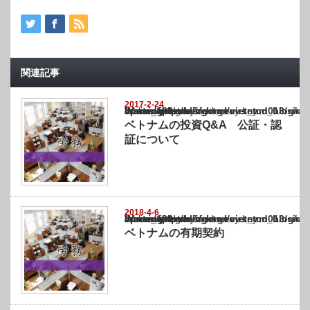
関連記事
2017-2-24
Warning
: Undefined array key "show_category" in
/home/netst/kuno-cpa.co.jp/public_html/vietnam_blog/wp-content/themes/gorgeous_tcd0
on line
183
ベトナムの投資Q&A 公証・認
証について
2018-4-6
Warning
: Undefined array key "show_category" in
/home/netst/kuno-cpa.co.jp/public_html/vietnam_blog/wp-content/themes/gorgeous_tcd0
on line
183
ベトナムの有期契約