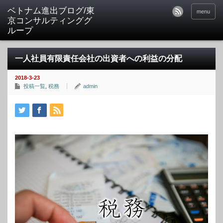
ベトナム進出ブログ/東
menu
京コンサルティンググ
ループ
一人社員有限責任会社の出資者への利益の分配
2018-3-23
投稿一覧
,
税務
admin