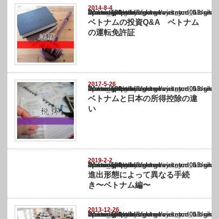
2014-8-4
Warning
: Undefined array key "show_category" in
/home/netst/kuno-cpa.co.jp/public_html/vietnam_blog/wp-content/themes/gorgeous_tcd0
on line
183
ベトナムの投資Q&A ベトナム
の運転免許証
2017-5-26
Warning
: Undefined array key "show_category" in
/home/netst/kuno-cpa.co.jp/public_html/vietnam_blog/wp-content/themes/gorgeous_tcd0
on line
183
ベトナムと日本の所得控除の違
い
2019-2-2
Warning
: Undefined array key "show_category" in
/home/netst/kuno-cpa.co.jp/public_html/vietnam_blog/wp-content/themes/gorgeous_tcd0
on line
183
進出形態によって異なる手続
き〜ベトナム編〜
2013-12-26
Warning
: Undefined array key "show_category" in
/home/netst/kuno-cpa.co.jp/public_html/vietnam_blog/wp-content/themes/gorgeous_tcd0
on line
183