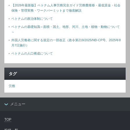
【2026年最新版】ベトナム人事労務完全ガイド労務費推移・最低賃金・社会
保険・管理実務・ワークパーミットまで徹底解説
ベトナムの政治体制について
ベトナムの基礎知識～面積・国土、地形、河川、土地・植物・動物について
～
外国人労働者に関する規定の一部改正（政令第219/2025/NĐ-CP号、2025年8
月7日施行）
ベトナムの人口構成について
タグ
労務
メニュー
TOP