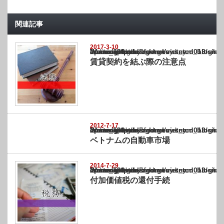
関連記事
2017-3-10
Warning
: Undefined array key "show_category" in
/home/netst/kuno-cpa.co.jp/public_html/vietnam_blog/wp-content/themes/gorgeous_tcd0
on line
183
賃貸契約を結ぶ際の注意点
2012-7-17
Warning
: Undefined array key "show_category" in
/home/netst/kuno-cpa.co.jp/public_html/vietnam_blog/wp-content/themes/gorgeous_tcd0
on line
183
ベトナムの自動車市場
2014-7-29
Warning
: Undefined array key "show_category" in
/home/netst/kuno-cpa.co.jp/public_html/vietnam_blog/wp-content/themes/gorgeous_tcd0
on line
183
付加価値税の還付手続