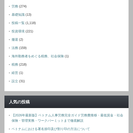
労務
(274)
基礎知識
(13)
投稿一覧
(1,118)
投資環境
(221)
撤退
(2)
法務
(159)
海外勤務者をめぐる税務、社会保険
(1)
税務
(218)
経営
(1)
設立
(31)
人気の投稿
【2026年最新版】ベトナム人事労務完全ガイド労務費推移・最低賃金・社会
保険・管理実務・ワークパーミットまで徹底解説
ベトナムにおける署名捺印及び割り印の方法について