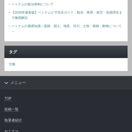
ベトナムの政治体制について
【2026年最新版】ベトナムビザ完全ガイド：観光・商用・就労・長期滞在ま
で徹底解説
ベトナムの基礎知識～面積・国土、地形、河川、土地・植物・動物について
～
タグ
労務
メニュー
TOP
投稿一覧
執筆者紹介
セミナー