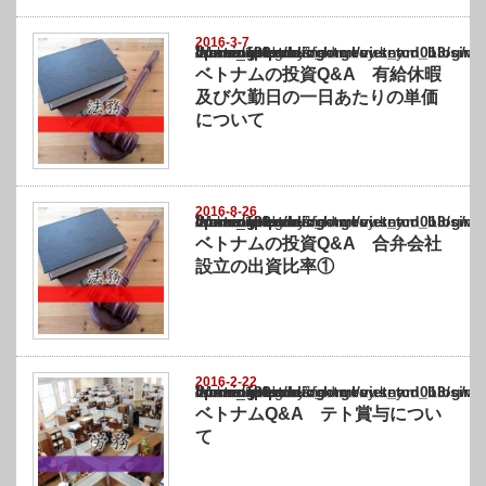
2016-3-7
Warning
: Undefined array key "show_category" in
/home/netst/kuno-cpa.co.jp/public_html/vietnam_blog/wp-content/themes/gorgeous_tcd0
on line
183
ベトナムの投資Q&A 有給休暇
及び欠勤日の一日あたりの単価
について
2016-8-26
Warning
: Undefined array key "show_category" in
/home/netst/kuno-cpa.co.jp/public_html/vietnam_blog/wp-content/themes/gorgeous_tcd0
on line
183
ベトナムの投資Q&A 合弁会社
設立の出資比率①
2016-2-22
Warning
: Undefined array key "show_category" in
/home/netst/kuno-cpa.co.jp/public_html/vietnam_blog/wp-content/themes/gorgeous_tcd0
on line
183
ベトナムQ&A テト賞与につい
て