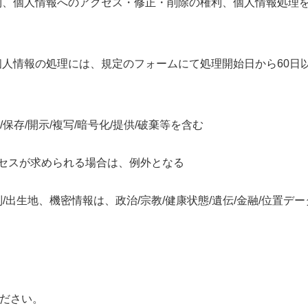
利、個人情報へのアクセス・修正・削除の権利、個人情報処理
個人情報の処理には、規定のフォームにて処理開始日から60日
保存/開示/複写/暗号化/提供/破棄等を含む
クセスが求められる場合は、例外となる
別/出生地、機密情報は、政治/宗教/健康状態/遺伝/金融/位置デー
ださい。