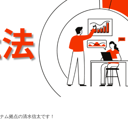
ナム拠点の
清水信太
です！