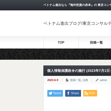
ベトナム進出なら『海外投資の赤本』の 東京コン
ベトナム進出ブログ/東京コンサル
TOP
投稿一覧
個人情報保護政令の施行 (2023年7月1日
2023-6-9
投稿一覧
,
法務
admin
Tweet
Share
RSS