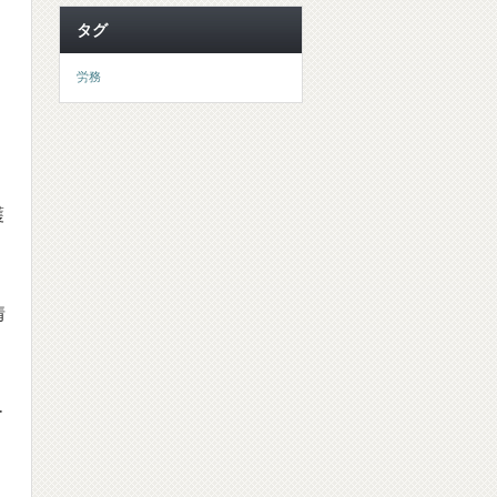
タグ
労務
護
情
ー