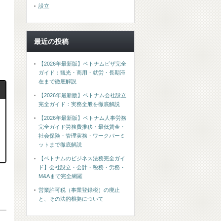
設立
。
最近の投稿
【2026年最新版】ベトナムビザ完全
ガイド：観光・商用・就労・長期滞
在まで徹底解説
【2026年最新版】ベトナム会社設立
完全ガイド：実務全般を徹底解説
【2026年最新版】ベトナム人事労務
完全ガイド労務費推移・最低賃金・
社会保険・管理実務・ワークパーミ
ットまで徹底解説
【ベトナムのビジネス法務完全ガイ
ド】会社設立・会計・税務・労務・
M&Aまで完全網羅
営業許可税（事業登録税）の廃止
と、その法的根拠について