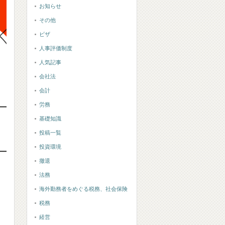
お知らせ
その他
ビザ
人事評価制度
人気記事
会社法
会計
労務
基礎知識
投稿一覧
投資環境
撤退
法務
海外勤務者をめぐる税務、社会保険
税務
経営