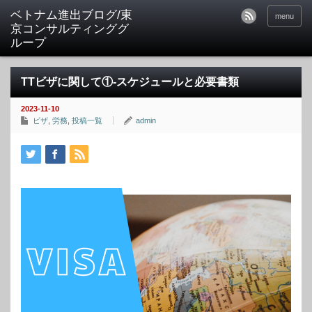
ベトナム進出ブログ/東
menu
京コンサルティンググ
ループ
TTビザに関して①‐スケジュールと必要書類
2023-11-10
ビザ
,
労務
,
投稿一覧
admin