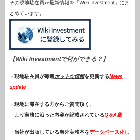
その現地駐在員が最新情報を「Wiki Investment」にま
とめています。
【Wiki Investmentで何ができる？
】
・現地駐在員が毎週
ホットな情報
を更新する
News
update
・現地に滞在する方からご質問頂く、
より実務に沿った内容が記載されている
Q＆A集
・当社が出版している海外実務本を
データベース化
し