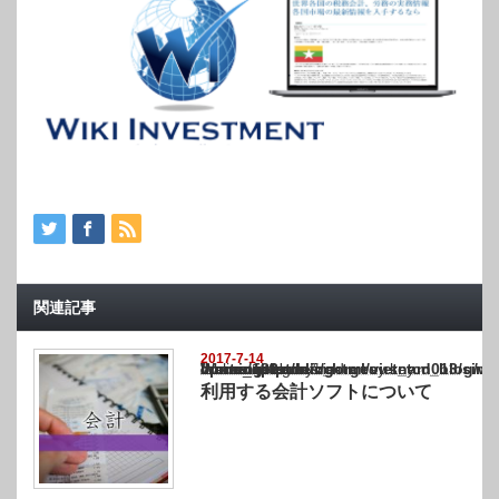
関連記事
2017-7-14
Warning
: Undefined array key "show_category" in
/home/netst/kuno-cpa.co.jp/public_html/vietnam_blog/wp-content/themes/gorgeous_tcd0
on line
183
利用する会計ソフトについて