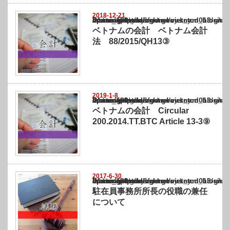
2018-12-21
Warning
: Undefined array key "show_category" in
/home/netst/kuno-cpa.co.jp/public_html/vietnam_blog/wp-content/themes/gorgeous_tcd0
on line
183
ベトナムの会計 ベトナム会計
法 88/2015/QH13③
2019-1-8
Warning
: Undefined array key "show_category" in
/home/netst/kuno-cpa.co.jp/public_html/vietnam_blog/wp-content/themes/gorgeous_tcd0
on line
183
ベトナムの会計 Circular
200.2014.TT.BTC Article 13-3⑨
2017-6-30
Warning
: Undefined array key "show_category" in
/home/netst/kuno-cpa.co.jp/public_html/vietnam_blog/wp-content/themes/gorgeous_tcd0
on line
183
駐在員事務所所長の役職の兼任
について