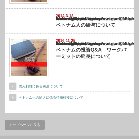
2014-3-18
Warning
: Undefined array key "show_category" in
/home/netst/kuno-cpa.co.jp/public_html/vietnam_blog/wp-content/themes/gorgeous_tcd0
on line
183
ベトナム人の給与について
2016-11-25
Warning
: Undefined array key "show_category" in
/home/netst/kuno-cpa.co.jp/public_html/vietnam_blog/wp-content/themes/gorgeous_tcd0
on line
183
ベトナムの投資Q&A ワークパ
ーミットの延長について
借入利息に係る税法について
ベトナムへの輸入に係る植物検疫について
トップページに戻る