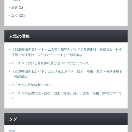
経営
(1)
設立
(31)
人気の投稿
【2026年最新版】ベトナム人事労務完全ガイド労務費推移・最低賃金・社会
保険・管理実務・ワークパーミットまで徹底解説
ベトナムにおける署名捺印及び割り印の方法について
【2026年最新版】ベトナムビザ完全ガイド：観光・商用・就労・長期滞在ま
で徹底解説
ベトナムの政治体制について
ベトナムの基礎知識～面積・国土、地形、河川、土地・植物・動物について
～
タグ
労務