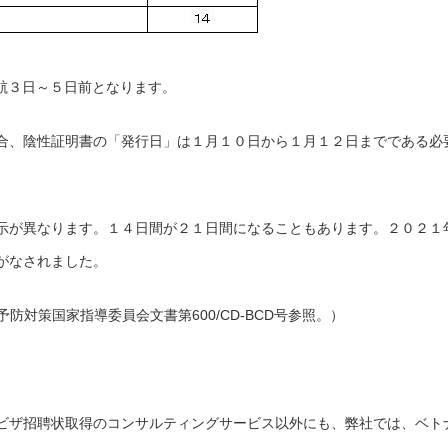
渡航３日～５日前となります。
合、陰性証明書の「発行日」は１月１０日から１月１２日までである必
示が異なります。１４日間が２１日間になることもあります。２０２１
がなされました。
症予防対策国家指導委員会文書第600/CD-BCD号参照。）
ビザ招聘状取得のコンサルティングサービス以外にも、弊社では、ベト