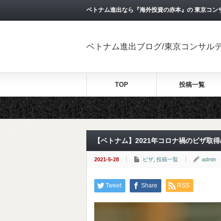
ベトナム進出なら『海外投資の赤本』の 東京コン
ベトナム進出ブログ/東京コンサル
TOP
投稿一覧
【ベトナム】2021年コロナ禍のビザ取
2021-5-28
ビザ
,
投稿一覧
admin
Tweet
Share
RSS