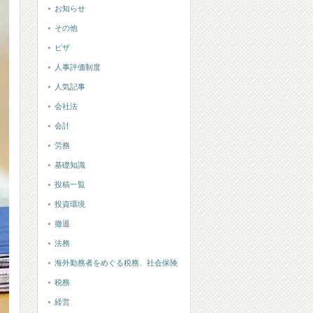
お知らせ
その他
ビザ
人事評価制度
人気記事
会社法
会計
労務
基礎知識
投稿一覧
投資環境
撤退
法務
海外勤務者をめぐる税務、社会保険
税務
経営