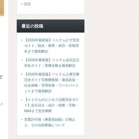
設立
最近の投稿
【2026年最新版】ベトナムビザ完全
ガイド：観光・商用・就労・長期滞
在まで徹底解説
【2026年最新版】ベトナム会社設立
完全ガイド：実務全般を徹底解説
【2026年最新版】ベトナム人事労務
で
完全ガイド労務費推移・最低賃金・
社会保険・管理実務・ワークパーミ
ットまで徹底解説
【ベトナムのビジネス法務完全ガイ
い
ド】会社設立・会計・税務・労務・
M&Aまで完全網羅
営業許可税（事業登録税）の廃止
と、その法的根拠について