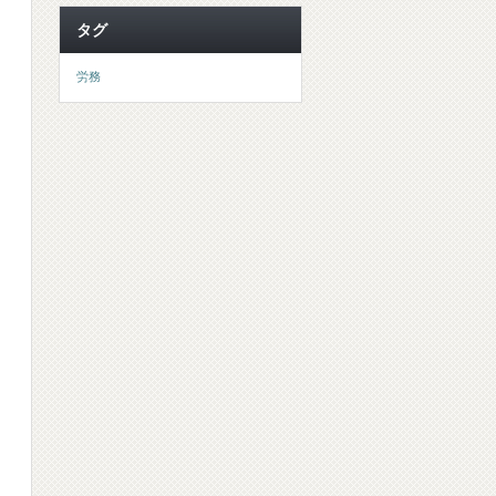
タグ
労務
。