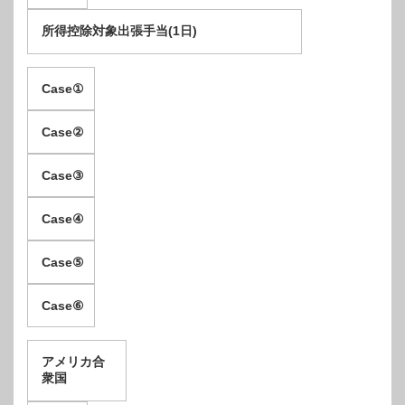
所得控除対象出張手当(1日)
C
ase
①
C
ase
②
C
ase
③
C
ase
④
C
ase
⑤
C
ase
⑥
アメリカ合
衆国