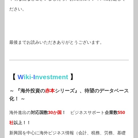
ださい。
最後までお読みいただきありがとうございます。
【
W
iki-
I
nvestment
】
～ 『海外投資の
赤本
シリーズ』、待望のデータベース
化！ ～
海外進出の
対応国数
30か国
！
ビジネスサポート
企業数
550
社
以上！！
新興国を中心に海外ビジネス情報（会計、税務、労務、基礎