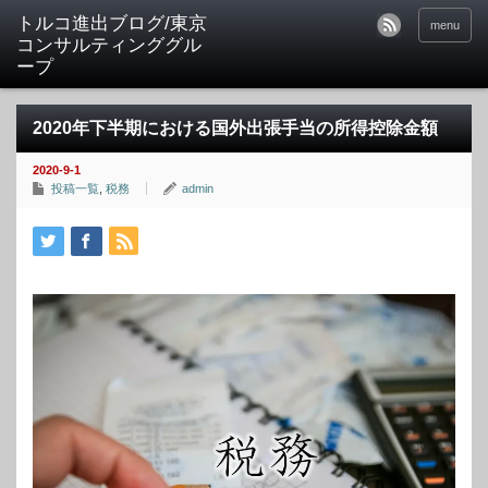
トルコ進出ブログ/東京
menu
コンサルティンググル
ープ
2020年下半期における国外出張手当の所得控除金額
2020-9-1
投稿一覧
,
税務
admin