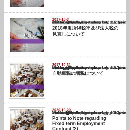
2017-10-3
Warning
: Undefined array key "show_category" in
/home/netst/kuno-cpa.co.jp/public_html/turkey_blog/wp-content/themes/gorgeous_tcd0
on line
183
2018年度所得税率及び法人税の
見直しについて
2017-10-31
Warning
: Undefined array key "show_category" in
/home/netst/kuno-cpa.co.jp/public_html/turkey_blog/wp-content/themes/gorgeous_tcd0
on line
183
自動車税の増税について
2020-10-20
Warning
: Undefined array key "show_category" in
/home/netst/kuno-cpa.co.jp/public_html/turkey_blog/wp-content/themes/gorgeous_tcd0
on line
183
Points to Note regarding
Fixed-term Employment
Contract (2)