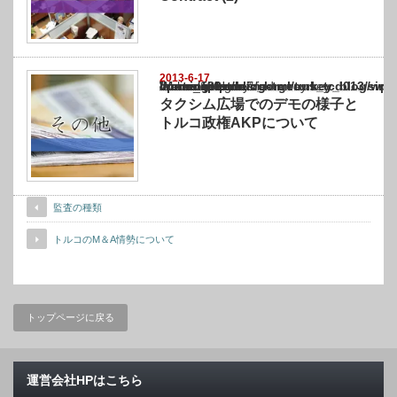
2013-6-17
Warning
: Undefined array key "show_category" in
/home/netst/kuno-cpa.co.jp/public_html/turkey_blog/wp-content/themes/gorgeous_tcd0
on line
183
タクシム広場でのデモの様子と
トルコ政権AKPについて
監査の種類
トルコのM＆A情勢について
トップページに戻る
運営会社HPはこちら