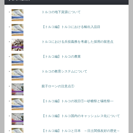
トルコの地下資源について
【トルコ編】トルコにおける輸出入品目
トルコにおける兵役義務を考慮した採用の留意点
【トルコ編】トルコの農業
トルコの教育システムについて
親子ローンの注意点①
【トルコ編】トルコの祝日①―砂糖祭と犠牲祭―
【トルコ編】トルコ国内のキャッシュレス化について
【トルコ編】トルコと日本 ～日土関係友好の歴史～