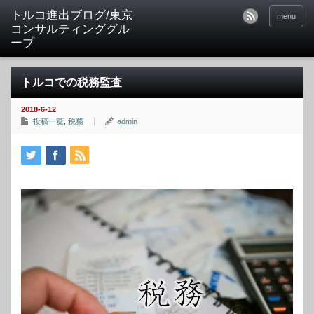
トルコ進出ブログ/東京
menu
コンサルティンググル
ープ
トルコでの税務監査
2018-6-12
投稿一覧
,
税務
admin