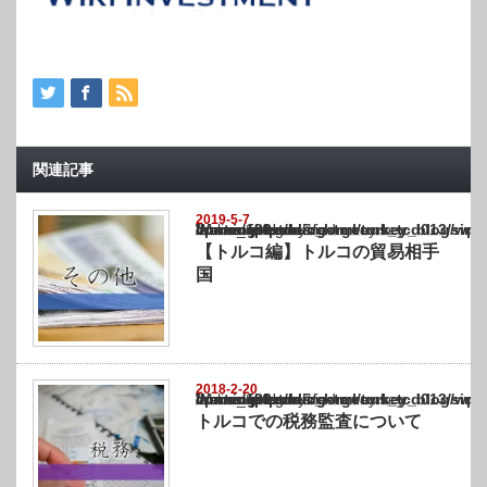
関連記事
2019-5-7
Warning
: Undefined array key "show_category" in
/home/netst/kuno-cpa.co.jp/public_html/turkey_blog/wp-content/themes/gorgeous_tcd0
on line
183
【トルコ編】トルコの貿易相手
国
2018-2-20
Warning
: Undefined array key "show_category" in
/home/netst/kuno-cpa.co.jp/public_html/turkey_blog/wp-content/themes/gorgeous_tcd0
on line
183
トルコでの税務監査について