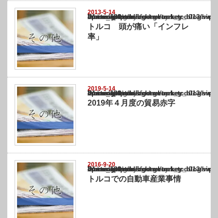
2013-5-14
Warning
: Undefined array key "show_category" in
/home/netst/kuno-cpa.co.jp/public_html/turkey_blog/wp-content/themes/gorgeous_tcd0
on line
183
トルコ 頭が痛い「インフレ
率」
2019-5-14
Warning
: Undefined array key "show_category" in
/home/netst/kuno-cpa.co.jp/public_html/turkey_blog/wp-content/themes/gorgeous_tcd0
on line
183
2019年４月度の貿易赤字
2016-9-20
Warning
: Undefined array key "show_category" in
/home/netst/kuno-cpa.co.jp/public_html/turkey_blog/wp-content/themes/gorgeous_tcd0
on line
183
トルコでの自動車産業事情