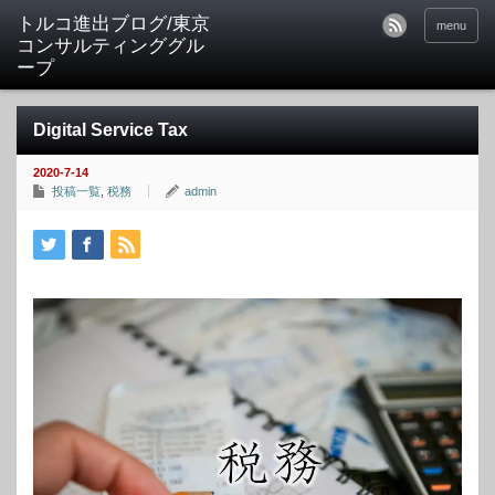
トルコ進出ブログ/東京
menu
コンサルティンググル
ープ
Digital Service Tax
2020-7-14
投稿一覧
,
税務
admin