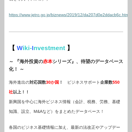
https://www.jetro.go.jp/biznews/2019/12/da207d0e2ddacb6c.html
【
W
iki-
I
nvestment
】
～ 『海外投資の
赤本
シリーズ』、待望のデータベース
化！ ～
海外進出の
対応国数
30か国
！
ビジネスサポート
企業数
550
社
以上！！
新興国を中心に海外ビジネス情報（会計、税務、労務、基礎
知識、設立、M&Aなど）をまとめたデータベース！
各国のビジネス基礎情報に加え、最新の法改正やアップデー