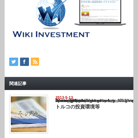
関連記事
2013-5-13
Warning
: Undefined array key "show_category" in
/home/netst/kuno-cpa.co.jp/public_html/turkey_blog/wp-content/themes/gorgeous_tcd0
on line
183
トルコの投資環境等