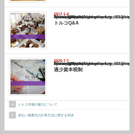
2017-1-4
Warning
: Undefined array key "show_category" in
/home/netst/kuno-cpa.co.jp/public_html/turkey_blog/wp-content/themes/gorgeous_tcd0
on line
183
トルコQ&A
2020-7-7
Warning
: Undefined array key "show_category" in
/home/netst/kuno-cpa.co.jp/public_html/turkey_blog/wp-content/themes/gorgeous_tcd0
on line
183
過少資本税制
トルコ市場の魅力について
未払い残業代の計算方法に関する判決