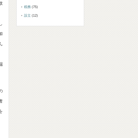
故
税務
(75)
設立
(12)
し
加
ん
、
端
の
者
を