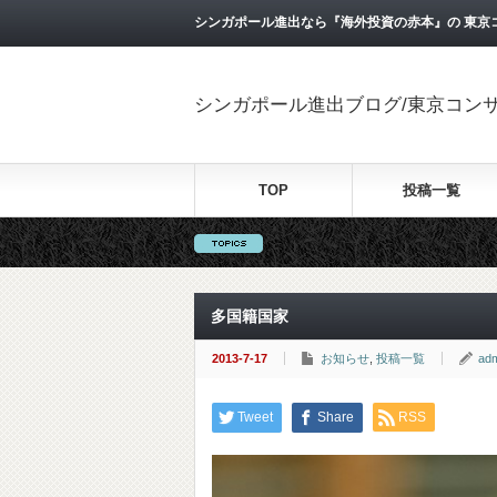
シンガポール進出なら『海外投資の赤本』の 東京
シンガポール進出ブログ/東京コン
TOP
投稿一覧
多国籍国家
2013-7-17
お知らせ
,
投稿一覧
ad
Tweet
Share
RSS