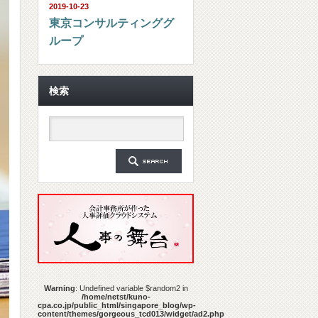
2019-10-23
東京コンサルティンググ
ループ
検索
Warning
: Undefined variable $random2 in
/home/netst/kuno-
cpa.co.jp/public_html/singapore_blog/wp-
content/themes/gorgeous_tcd013/widget/ad2.php