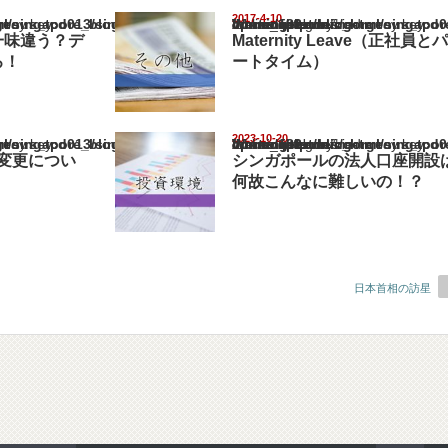
2017-4-10
pore_blog/wp-content/themes/gorgeous_tcd013/single.php
Warning
: Undefined array key "show_category" in
/home/netst/kuno-cpa.co.jp/public_html/singapore_blog/wp-content/the
on line
183
一味違う？デ
Maternity Leave（正社員とパ
ろ！
ートタイム）
2023-10-20
pore_blog/wp-content/themes/gorgeous_tcd013/single.php
Warning
: Undefined array key "show_category" in
/home/netst/kuno-cpa.co.jp/public_html/singapore_blog/wp-content/the
on line
183
veの変更につい
シンガポールの法人口座開設
何故こんなに難しいの！？
日本首相の訪星