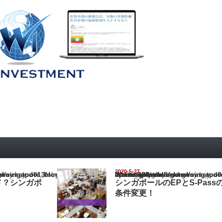
2020-5-27
pore_blog/wp-content/themes/gorgeous_tcd013/single.php
Warning
: Undefined array key "show_category" in
/home/netst/kuno-cpa.co.jp/public_html/singapore_blog/wp-content/the
on line
183
メ？シンガポ
シンガポールのEPとS-Pass
条件変更！