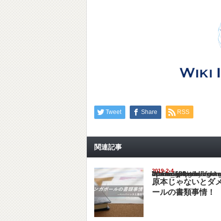
Tweet
Share
RSS
関連記事
2019-2-4
Warning
: Undefined array key "show_category" in
/home/netst/kuno-cpa.co.jp/public_html/singa
on line
183
原本じゃないとダ
ールの書類事情！