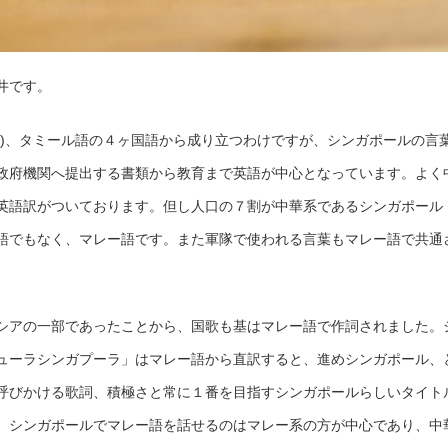
井です。
語)、タミール語の４ヶ国語から成り立つわけですが、シンガポールの言
政府機関へ提出する書類から教育まで英語が中心となっています。よく
英語訳がついております。但し人口の７割が中華系であるシンガポール
語でもなく、マレー語です。また軍隊で使われる言葉もマレー語で共通
シアの一部であったことから、国歌も基はマレー語で作詞されました。
ューラシンガプーラ」はマレー語から直訳すると、進めシンガポール、
呼びかける歌詞、積極さと常に１番を目指すシンガポールらしいタイト
、シンガポールでマレー語を話せるのはマレー系の方が中心であり、中