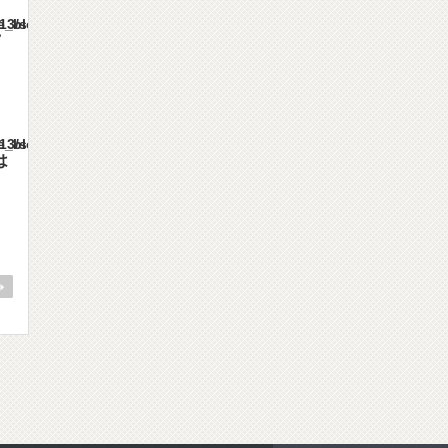
mes/gorgeous_tcd013/single.php
mes/gorgeous_tcd013/single.php
は