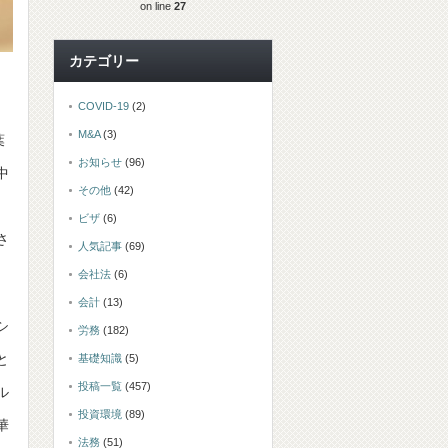
on line
27
カテゴリー
COVID-19
(2)
M&A
(3)
葉
お知らせ
(96)
中
その他
(42)
ビザ
(6)
さ
人気記事
(69)
会社法
(6)
会計
(13)
シ
労務
(182)
と
基礎知識
(5)
投稿一覧
(457)
ル
投資環境
(89)
華
法務
(51)