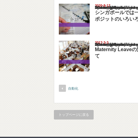
2020-8-17
Warning
: Undefined array key "show_category" in
/home/netst/kuno-cpa.co.jp/public_html/singa
on line
183
シンガポールでは
ポジットのいろい
2017-3-3
Warning
: Undefined array key "show_category" in
/home/netst/kuno-cpa.co.jp/public_html/singa
on line
183
Maternity Lea
て
自動化
トップページに戻る