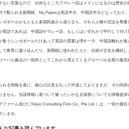
さない言葉なので、以外なところでマレー語はメインになるのは歴史の
で配られる新聞紙、My Paperは英語半分、中国語半分となっており、
ンガポールがもともと多国民族から成り立ち、それら人種や言語を尊重
が英語であれば、中国語やマレー語、もしくはいずれかで平行して付け
が集うシンガポールだけあって英語の需要は増す一方、中国語離れが進
して教育に盛り込んだり、新聞紙に使われたりと、伝統や文化を継続し
ローバル拠点の一箇所としてこれから増えてくるグローバル企業の最先
。
られる情報を基に、細心の注意を払って作成しておりますが、その内容
りません。当該情報に基づいて被ったいかなる損害についても情報提供
にTokyo Consulting Firm Co., Pte.Ltd.）は、一切の責任
さいませ。
んな記事も読んでいます