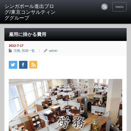
シンガポール進出ブロ
menu
グ/東京コンサルティン
ググループ
雇用に掛かる費用
2012-7-17
労務
,
投稿一覧
admin