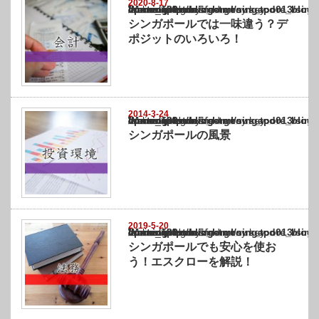
2020-8-17
Warning
: Undefined array key "show_category" in
/home/netst/kuno-cpa.co.jp/public_html/singapore_blog/wp-content/themes/gorgeous_tcd0
on line
183
シンガポールでは一味違う？デ
ポジットのいろいろ！
2014-3-24
Warning
: Undefined array key "show_category" in
/home/netst/kuno-cpa.co.jp/public_html/singapore_blog/wp-content/themes/gorgeous_tcd0
on line
183
シンガポールの風景
2019-5-20
Warning
: Undefined array key "show_category" in
/home/netst/kuno-cpa.co.jp/public_html/singapore_blog/wp-content/themes/gorgeous_tcd0
on line
183
シンガポールでも安心を使お
う！エスクローを解説！