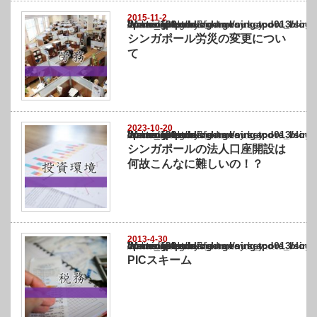
2015-11-2
Warning
: Undefined array key "show_category" in
/home/netst/kuno-cpa.co.jp/public_html/singapore_blog/wp-content/themes/gorgeous_tcd0
on line
183
シンガポール労災の変更につい
て
2023-10-20
Warning
: Undefined array key "show_category" in
/home/netst/kuno-cpa.co.jp/public_html/singapore_blog/wp-content/themes/gorgeous_tcd0
on line
183
シンガポールの法人口座開設は
何故こんなに難しいの！？
2013-4-30
Warning
: Undefined array key "show_category" in
/home/netst/kuno-cpa.co.jp/public_html/singapore_blog/wp-content/themes/gorgeous_tcd0
on line
183
PICスキーム