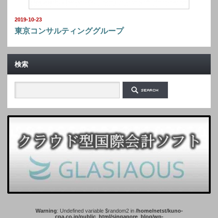
2019-10-23
東京コンサルティンググループ
検索
Warning
: Undefined variable $random2 in
/home/netst/kuno-
cpa.co.jp/public_html/singapore_blog/wp-