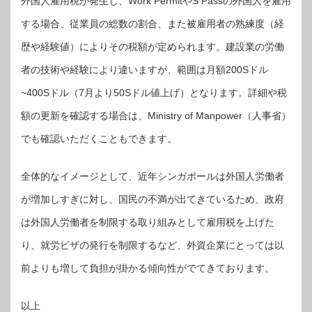
外国人雇用税が発生し、Work PermitやS Passの外国人を雇用
する場合、従業員の総数の割合、また被雇用者の熟練度（経
歴や経験値）によりその税額が定められます。建設業の労働
者の技術や経験により違いますが、範囲は月額200Sドル
~400Sドル（7月より50Sドル値上げ）となります。詳細や税
額の更新を確認する場合は、Ministry of Manpower（人事省）
でも確認いただくこともできます。
全体的なイメージとして、近年シンガポールは外国人労働者
が増加しすぎに対し、国民の不満が出てきているため、政府
は外国人労働者を制限する取り組みとして雇用税を上げた
り、就労ビザの発行を制限するなど、外資企業にとっては以
前よりも増して負担が掛かる傾向性がでてきております。
以上