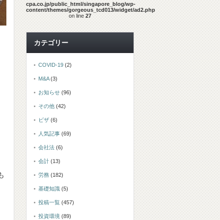
cpa.co.jp/public_html/singapore_blog/wp-
content/themes/gorgeous_tcd013/widget/ad2.php
on line
27
カテゴリー
COVID-19
(2)
M&A
(3)
お知らせ
(96)
その他
(42)
ビザ
(6)
人気記事
(69)
会社法
(6)
会計
(13)
も
労務
(182)
基礎知識
(5)
投稿一覧
(457)
投資環境
(89)