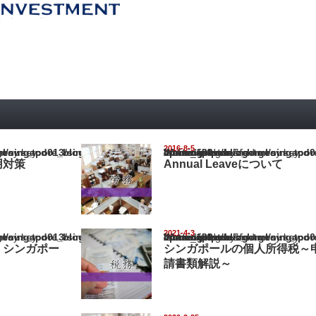
2016-8-5
pore_blog/wp-content/themes/gorgeous_tcd013/single.php
Warning
: Undefined array key "show_category" in
/home/netst/kuno-cpa.co.jp/public_html/singapore_blog/wp-content/the
on line
183
用対策
Annual Leaveについて
2021-4-3
pore_blog/wp-content/themes/gorgeous_tcd013/single.php
Warning
: Undefined array key "show_category" in
/home/netst/kuno-cpa.co.jp/public_html/singapore_blog/wp-content/the
on line
183
 シンガポー
シンガポールの個人所得税～
請書類解説～