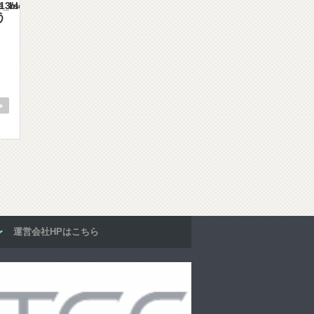
mes/gorgeous_tcd013/single.php
う
運営会社HPはこちら