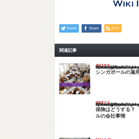
Tweet
Share
RSS
関連記事
2013-9-9
Warning
: Undefined array key "show_category" in
/home/netst/kuno-cpa.co.jp/public_html/singa
on line
183
シンガポールの雇
2018-7-2
Warning
: Undefined array key "show_category" in
/home/netst/kuno-cpa.co.jp/public_html/singa
on line
183
保険はどうする？
ルの会社事情