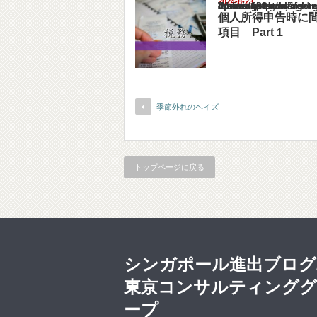
2024-8-23
Warning
: Undefined array key "show_category" in
/home/netst/kuno-cpa.co.jp/public_html/singa
on line
183
個人所得申告時に
項目 Part１
季節外れのヘイズ
トップページに戻る
シンガポール進出ブログ
東京コンサルティング
ープ