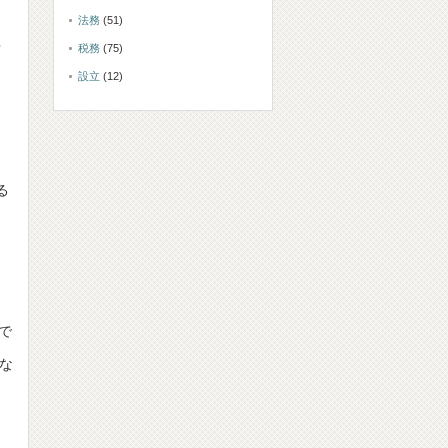
法務
(51)
営
税務
(75)
設立
(12)
る
で
ばな