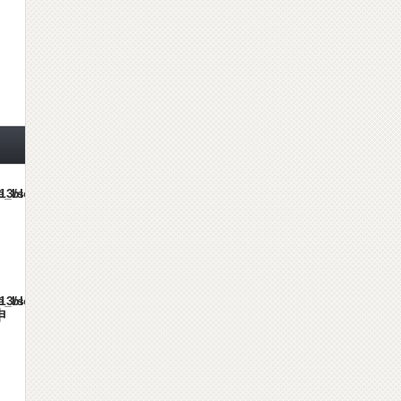
mes/gorgeous_tcd013/single.php
mes/gorgeous_tcd013/single.php
申