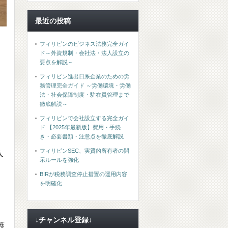
最近の投稿
フィリピンのビジネス法務完全ガイ
ド～外資規制・会社法・法人設立の
要点を解説～
フィリピン進出日系企業のための労
務管理完全ガイド ～労働環境・労働
法・社会保障制度・駐在員管理まで
徹底解説～
フィリピンで会社設立する完全ガイ
ド 【2025年最新版】費用・手続
き・必要書類・注意点を徹底解説
フィリピンSEC、実質的所有者の開
人
示ルールを強化
BIRが税務調査停止措置の運用内容
を明確化
↓チャンネル登録↓
護