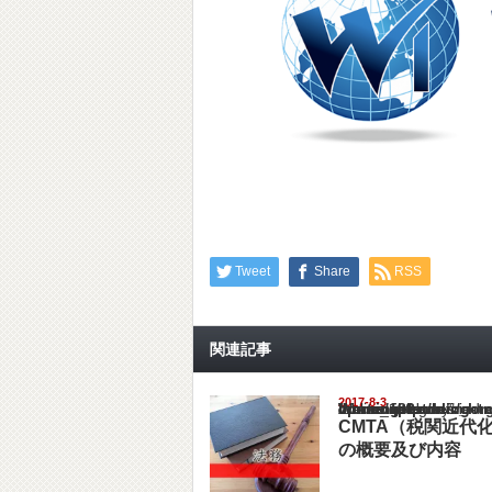
Tweet
Share
RSS
関連記事
2017-8-3
Warning
: Undefined array key "show_category" in
/home/netst/kuno-cpa.co.jp/public_html/philip
on line
183
CMTA（税関近代
の概要及び内容