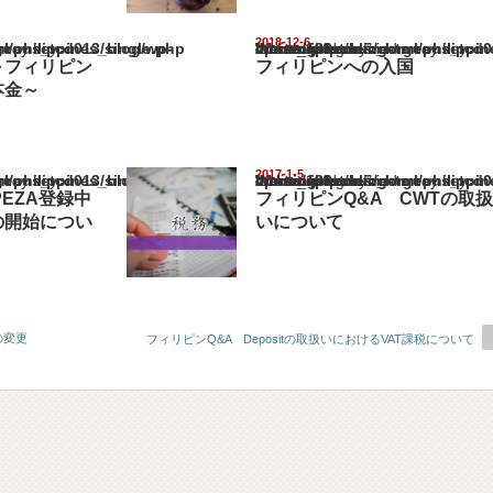
2018-12-6
pines_blog/wp-content/themes/gorgeous_tcd013/single.php
Warning
: Undefined array key "show_category" in
/home/netst/kuno-cpa.co.jp/public_html/philippines_blog/wp-content/the
on line
183
～フィリピン
フィリピンへの入国
本金～
2017-1-5
pines_blog/wp-content/themes/gorgeous_tcd013/single.php
Warning
: Undefined array key "show_category" in
/home/netst/kuno-cpa.co.jp/public_html/philippines_blog/wp-content/the
on line
183
EZA登録中
フィリピンQ&A CWTの取扱
の開始につい
いについて
yの変更
フィリピンQ&A Depositの取扱いにおけるVAT課税について