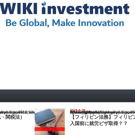
2019-4-18
pines_blog/wp-content/themes/gorgeous_tcd013/single.php
Warning
: Undefined array key "show_category" in
/home/netst/kuno-cpa.co.jp/public_html/philippines_blog/wp-content/the
on line
183
化・関税法）
【フィリピン法務】フィリピ
入国前に就労ビザ取得？？