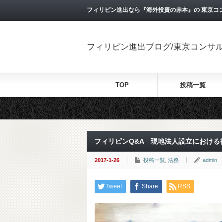
フィリピン進出なら『海外投資の赤本』の 東京コ
フィリピン進出ブログ/東京コンサ
TOP
投稿一覧
フィリピンQ&A 現地法人設立における
2017-1-26
投稿一覧
,
法務
admin
Tweet
Share
RSS