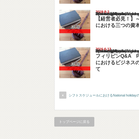
2018-8-2
Warning
: Undefined array key "show_category" in
/home/netst/kuno-cpa.co.jp/public_html/philip
on line
183
【経営者必見！】
における三つの資
2016-6-13
Warning
: Undefined array key "show_category" in
/home/netst/kuno-cpa.co.jp/public_html/philip
on line
183
フィリピンQ&A P
におけるビジネス
て
シフトスケジュールにおけるNational holida
トップページに戻る