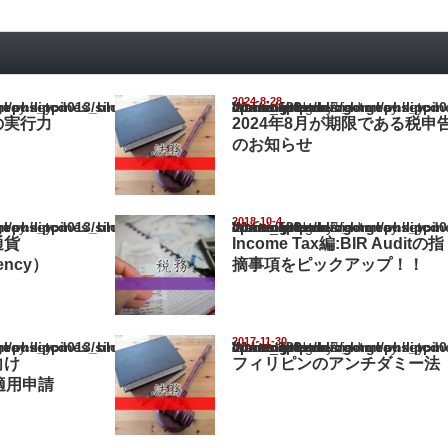
2024-8-28
pines_blog/wp-content/themes/gorgeous_tcd013/single.php
Warning
: Undefined array key "show_category" in
/home/netst/kuno-cpa.co.jp/public_html/philippines_blog/wp-content/the
on line
183
の実行力
2024年8月が期限である税申
のお知らせ
2018-10-4
pines_blog/wp-content/themes/gorgeous_tcd013/single.php
Warning
: Undefined array key "show_category" in
/home/netst/kuno-cpa.co.jp/public_html/philippines_blog/wp-content/the
on line
183
通貨
Income Tax編:BIR Auditの指
rency）
摘事項をピックアップ！！
2017-11-30
pines_blog/wp-content/themes/gorgeous_tcd013/single.php
Warning
: Undefined array key "show_category" in
/home/netst/kuno-cpa.co.jp/public_html/philippines_blog/wp-content/the
on line
183
向け
フィリピンのアンチダミー法
適用申請