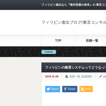
フィリピン進出なら『海外投資の赤本』の 東京コ
フィリピン進出ブログ/東京コンサ
TOP
投稿一覧
フィリピンの教育システムってどうなっ
2019-11-28
投稿一覧
,
投資環境
ad
Tweet
Share
RSS