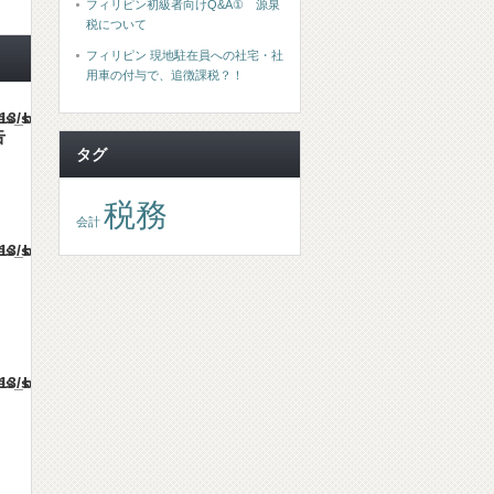
フィリピン初級者向けQ&A① 源泉
税について
フィリピン 現地駐在員への社宅・社
用車の付与で、追徴課税？！
mes/gorgeous_tcd013/single.php
告
タグ
税務
会計
mes/gorgeous_tcd013/single.php
mes/gorgeous_tcd013/single.php