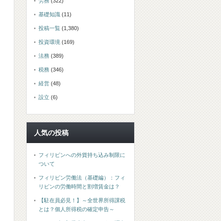
労務
(322)
基礎知識
(11)
投稿一覧
(1,380)
投資環境
(169)
法務
(389)
税務
(346)
経営
(48)
設立
(6)
人気の投稿
フィリピンへの外貨持ち込み制限に
ついて
フィリピン労働法（基礎編）：フィ
リピンの労働時間と割増賃金は？
【駐在員必見！】～全世界所得課税
とは？個人所得税の確定申告～