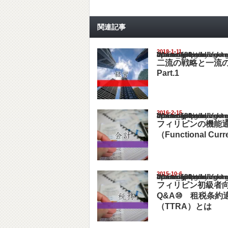
関連記事
2018-1-11
Warning
: Undefined array key "show_category" in
/home/netst/kuno-cpa.co.jp/public_html/philip
on line
183
二流の戦略と一流
Part.1
2016-2-15
Warning
: Undefined array key "show_category" in
/home/netst/kuno-cpa.co.jp/public_html/philip
on line
183
フィリピンの機能
（Functional Cur
2015-10-6
Warning
: Undefined array key "show_category" in
/home/netst/kuno-cpa.co.jp/public_html/philip
on line
183
フィリピン初級者
Q&A⑩ 租税条約
（TTRA）とは