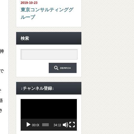
2019-10-23
東京コンサルティンググ
ループ
検索
持
で
↓チャンネル登録↓
で
語
動
画
さ
プ
レ
ー
ヤ
00:00
34:11
ー