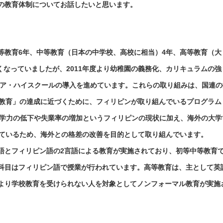
の教育体制についてお話したいと思います。
等教育6年、中等教育（日本の中学校、高校に相当）4年、高等教育（大
短くなっていましたが、2011年度より幼稚園の義務化、カリキュラムの強
シニア・ハイスクールの導入を進めています。これらの取り組みは、国連の
い教育」の達成に近づくために、フィリピンが取り組んでいるプログラム
基礎学力の低下や失業率の増加というフィリピンの現状に加え、海外の大学
しているため、海外との格差の改善を目的として取り組んでいます。
語とフィリピン語の2言語による教育が実施されており、初等中等教育
科目はフィリピン語で授業が行われています。高等教育は、主として英
より学校教育を受けられない人を対象としてノンフォーマル教育が実施