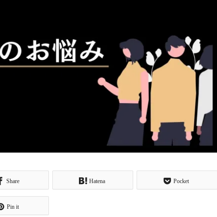
Share
Hatena
Pocket
Pin it