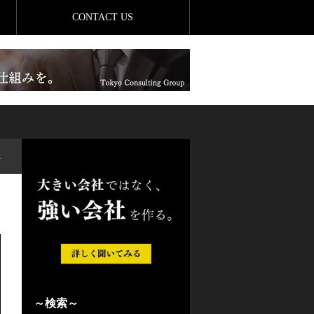
CONTACT US
～検索～