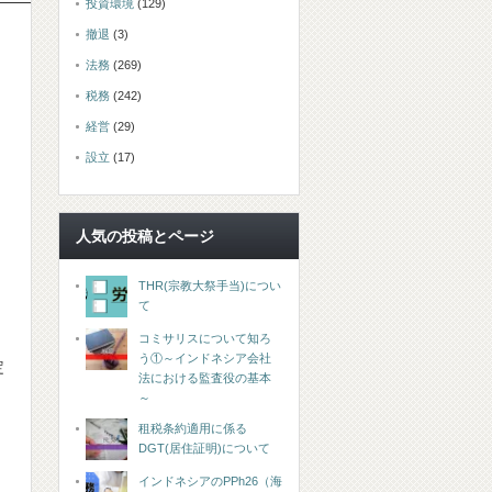
投資環境
(129)
撤退
(3)
法務
(269)
税務
(242)
経営
(29)
設立
(17)
人気の投稿とページ
THR(宗教大祭手当)につい
て
コミサリスについて知ろ
う①～インドネシア会社
定
法における監査役の基本
～
租税条約適用に係る
DGT(居住証明)について
インドネシアのPPh26（海