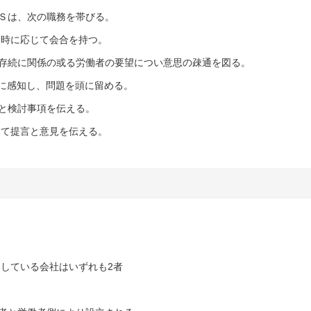
ＫＳは、次の職務を帯びる。
いは時に応じて会合を持つ。
の存続に関係の或る労働者の要望につい意思の疎通を図る。
ちに感知し、問題を頭に留める。
言と検討事項を伝える。
対して提言と意見を伝える。
用している会社はいずれも2者