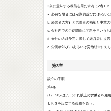
2条に意味する機能を果たす為に2者Ｌ
a. 必要な場合には定期的並びに/ある
b. 経営者の方針と労働者の福祉と事業
c. 会社内での労使関係に問題を早いう
d. 会社の方針決定に際して経営者に提
e. 労働者並びに/あるいは労働組合に
第3章
設立の手順
第4条
(1) 50人またはそれ以上の労働者を雇
ＬＫＳを設立する義務を負う。