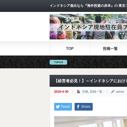
インドネシア進出なら『海外投資の赤本』の 東京
TOP
投稿一覧
【経営者必見！】～インドネシアにおけるL
2019-4-30
労務
,
投稿一覧
admin
Tweet
Share