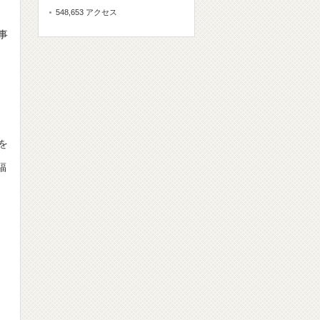
548,653 アクセス
事
を
福