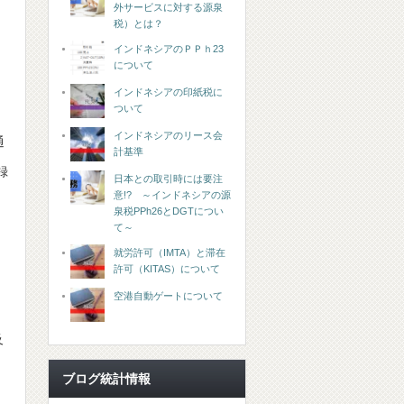
外サービスに対する源泉
税）とは？
インドネシアのＰＰｈ23
について
インドネシアの印紙税に
ついて
インドネシアのリース会
通
計基準
録
日本との取引時には要注
意!? ～インドネシアの源
泉税PPh26とDGTについ
て～
就労許可（IMTA）と滞在
許可（KITAS）について
空港自動ゲートについて
及
ブログ統計情報