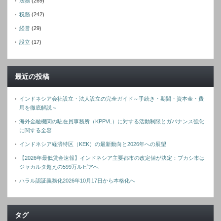
法務
(269)
税務
(242)
経営
(29)
設立
(17)
最近の投稿
インドネシア会社設立・法人設立の完全ガイド～手続き・期間・資本金・費
用を徹底解説～
海外金融機関の駐在員事務所（KPPVL）に対する活動制限とガバナンス強化
に関する全容
インドネシア経済特区（KEK）の最新動向と2026年への展望
【2026年最低賃金速報】インドネシア主要都市の改定値が決定：ブカシ市は
ジャカルタ超えの599万ルピアへ
ハラル認証義務化2026年10月17日から本格化へ
タグ