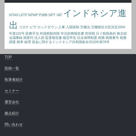
インドネシア進
KITAS
LKTP
NPWP
PSBB
SIPT
VAT
出
コロナ
ビザ
ロックダウン
人事
入国規制
労働法
労働移住大臣決定2004
年第102号
医療手当
外国税額控除
年次財務報告書
所得税
日イ租税条約
株主総
会議事録
残業代
法人税
監査報告書
確定申告
社会保障制度
税務
税務番号
税務
調査
税率
経理
賃金に関するインドネシア共和国政令2015年第78号
TOP
投稿一覧
執筆者紹介
セミナー
運営会社
拠点紹介
問い合わせ