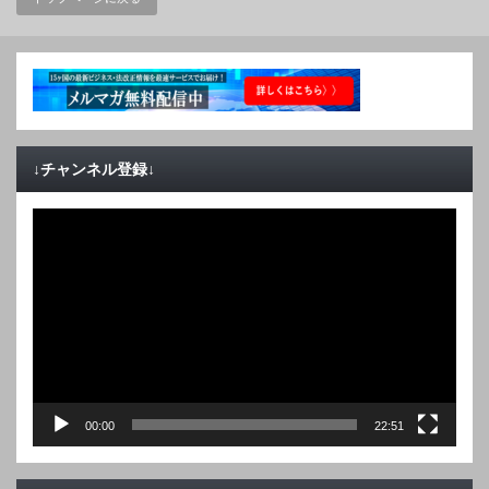
↓チャンネル登録↓
動
画
プ
レ
ー
ヤ
ー
00:00
22:51