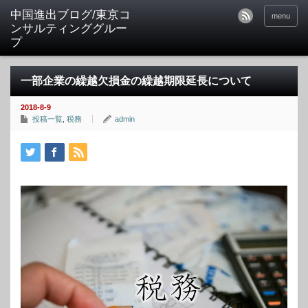
中国進出ブログ/東京コ
menu
ンサルティンググルー
プ
一部企業の繰越欠損金の繰越期限延長について
2018-8-9
投稿一覧
,
税務
admin