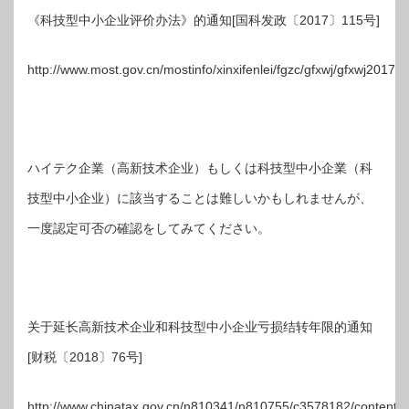
《科技型中小企业评价办法》的通知[国科发政〔2017〕115号]
http://www.most.gov.cn/mostinfo/xinxifenlei/fgzc/gfxwj/gfxwj20
ハイテク企業（高新技术企业）もしくは科技型中小企業（科
技型中小企业）に該当することは難しいかもしれませんが、
一度認定可否の確認をしてみてください。
关于延长高新技术企业和科技型中小企业亏损结转年限的通知
[财税〔2018〕76号]
http://www.chinatax.gov.cn/n810341/n810755/c3578182/content.h