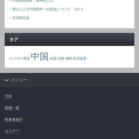
中国基礎講座：董事会とは
個人による中国国外への送金について Ｑ＆Ａ
住宅積立金
タグ
中国
ビジネス環境
改善
法務
減税
経済政策
メニュー
TOP
投稿一覧
執筆者紹介
セミナー