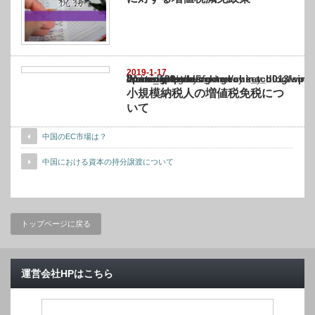
2019-1-17
Warning
: Undefined array key "show_category" in
/home/netst/kuno-cpa.co.jp/public_html/china_blog/wp-content/themes/gorgeous_tcd0
on line
183
小規模納税人の増値税免税につ
いて
中国のEC市場は？
中国における資本の持分譲渡について
トップページに戻る
運営会社HPはこちら