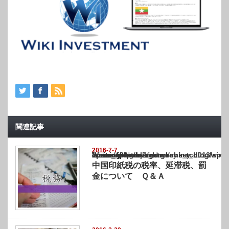
関連記事
2016-7-7
Warning
: Undefined array key "show_category" in
/home/netst/kuno-cpa.co.jp/public_html/china_blog/wp-content/themes/gorgeous_tcd0
on line
183
中国印紙税の税率、延滞税、罰
金について Ｑ＆Ａ