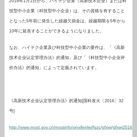
2018年1月1日から、ハイテク企業（高新技术企业）または科
技型中小企業（科技型中小企业）は、その資格を有すること
となった5年前に発生した繰越欠損金は、繰越期限を5年から
10年に延長することができるようになりました。
なお、ハイテク企業及び科技型中小企業の要件は、「《高新
技术企业认定管理办法》的通知」及び「《科技型中小企业评
价办法》的通知」によって定義されています。
《高新技术企业认定管理办法》的通知[国科发火〔2016〕32
号]
http://www.most.gov.cn/mostinfo/xinxifenlei/fgzc/gfxwj/gfxwj20