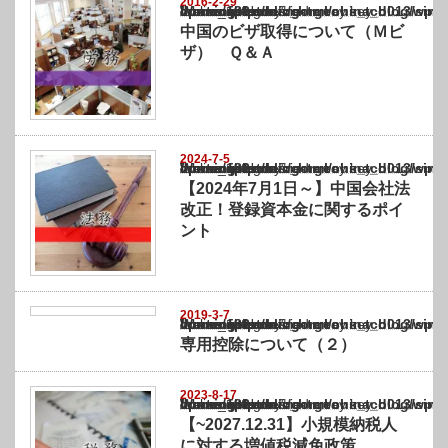
2016-2-29
Warning
: Undefined array key "show_category" in
/home/netst/kuno-cpa.co.jp/public_html/china_blog/wp-content/themes/gorgeous_tcd0
on line
183
中国のビザ取得について（Ｍビ
ザ） Ｑ＆Ａ
2024-7-5
Warning
: Undefined array key "show_category" in
/home/netst/kuno-cpa.co.jp/public_html/china_blog/wp-content/themes/gorgeous_tcd0
on line
183
【2024年7月1日～】中国会社法
改正！登録資本金に関するポイ
ント
2019-3-7
Warning
: Undefined array key "show_category" in
/home/netst/kuno-cpa.co.jp/public_html/china_blog/wp-content/themes/gorgeous_tcd0
on line
183
専用控除について（２）
2023-8-17
Warning
: Undefined array key "show_category" in
/home/netst/kuno-cpa.co.jp/public_html/china_blog/wp-content/themes/gorgeous_tcd0
on line
183
【~2027.12.31】小規模納税人
に対する増値税減免政策