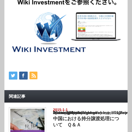
関連記事
2015-1-1
Warning
: Undefined array key "show_category" in
/home/netst/kuno-cpa.co.jp/public_html/china_blog/wp-content/themes/gorgeous_tcd0
on line
183
中国における持分譲渡処理につ
いて Ｑ＆Ａ