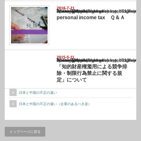
2016-7-21
Warning
: Undefined array key "show_category" in
/home/netst/kuno-cpa.co.jp/public_html/china_blog/wp-content/themes/gorgeous_tcd0
on line
183
personal income tax Ｑ＆Ａ
2015-5-11
Warning
: Undefined array key "show_category" in
/home/netst/kuno-cpa.co.jp/public_html/china_blog/wp-content/themes/gorgeous_tcd0
on line
183
「知的財産権濫用による競争排
除・制限行為禁止に関する規
定」について
日本と中国の不正の違い
日本と中国の不正の違い（企業のあるべき姿）
トップページに戻る