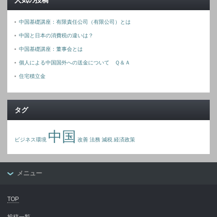
中国基礎講座：有限責任公司（有限公司）とは
中国と日本の消費税の違いは？
中国基礎講座：董事会とは
個人による中国国外への送金について Ｑ＆Ａ
住宅積立金
タグ
中国
ビジネス環境
改善
法務
減税
経済政策
メニュー
TOP
投稿一覧