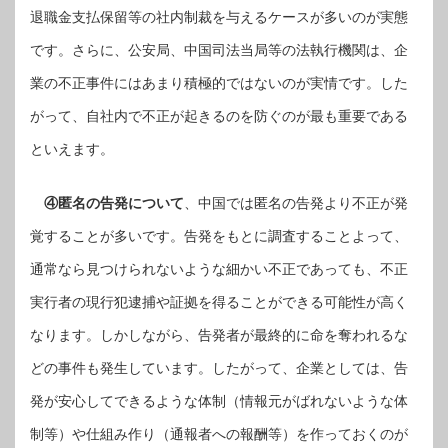
退職金支払保留等の社内制裁を与えるケースが多いのが実態
です。さらに、公安局、中国司法当局等の法執行機関は、企
業の不正事件にはあまり積極的ではないのが実情です。した
がって、自社内で不正が起きるのを防ぐのが最も重要である
といえます。
④匿名の告発について
、中国では匿名の告発より不正が発
覚することが多いです。告発をもとに調査することよって、
通常なら見つけられないような細かい不正であっても、不正
実行者の現行犯逮捕や証拠を得ることができる可能性が高く
なります。しかしながら、告発者が最終的に命を奪われるな
どの事件も発生しています。したがって、企業としては、告
発が安心してできるような体制（情報元がばれないような体
制等）や仕組み作り（通報者への報酬等）を作っておくのが