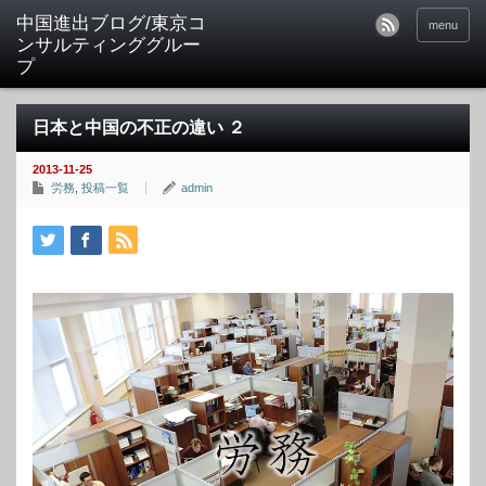
中国進出ブログ/東京コ
menu
ンサルティンググルー
プ
日本と中国の不正の違い ２
2013-11-25
労務
,
投稿一覧
admin