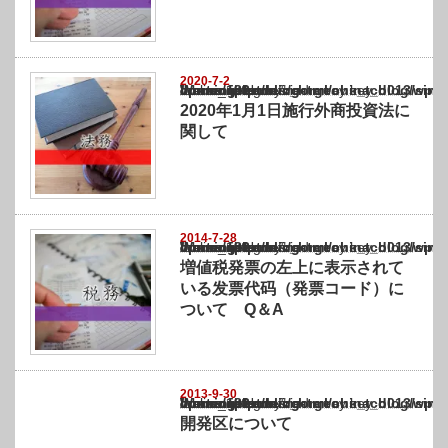
2020-7-2
Warning
: Undefined array key "show_category" in
/home/netst/kuno-cpa.co.jp/public_html/china_blog/wp-content/themes/gorgeous_tcd0
on line
183
2020年1月1日施行外商投資法に
関して
2014-7-28
Warning
: Undefined array key "show_category" in
/home/netst/kuno-cpa.co.jp/public_html/china_blog/wp-content/themes/gorgeous_tcd0
on line
183
増値税発票の左上に表示されて
いる发票代码（発票コード）に
ついて Q＆A
2013-9-30
Warning
: Undefined array key "show_category" in
/home/netst/kuno-cpa.co.jp/public_html/china_blog/wp-content/themes/gorgeous_tcd0
on line
183
開発区について