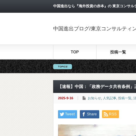
中国進出なら『海外投資の赤本』の 東京コンサル
中国進出ブログ/東京コンサルティ
TOP
投稿一覧
【速報】中国：「政務データ共有条例」
2025-9-16
お知らせ
,
人気記事
,
投稿一覧
,
Tweet
Share
RSS