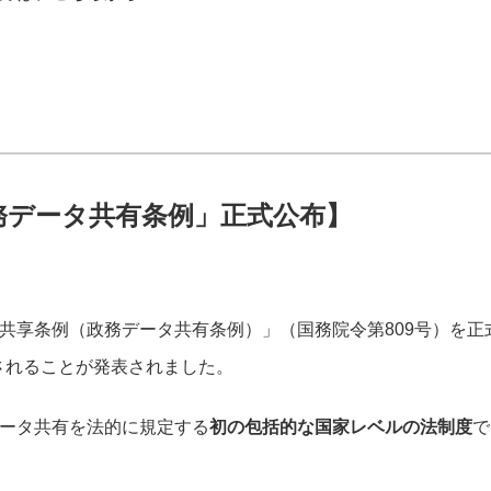
務データ共有条例」正式公布】
共享条例（政務データ共有条例）」（国務院令第809号）を正
されることが発表されました。
ータ共有を法的に規定する
初の包括的な国家レベルの法制度
で