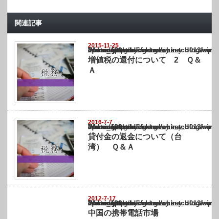
関連記事
2015-11-25
Warning
: Undefined array key "show_category" in
/home/netst/kuno-cpa.co.jp/public_html/china_blog/wp-content/themes/gorgeous_tcd0
on line
183
増値税の還付について 2 Ｑ＆
Ａ
2016-7-7
Warning
: Undefined array key "show_category" in
/home/netst/kuno-cpa.co.jp/public_html/china_blog/wp-content/themes/gorgeous_tcd0
on line
183
貸付金の返金について（台
湾） Ｑ＆Ａ
2012-7-17
Warning
: Undefined array key "show_category" in
/home/netst/kuno-cpa.co.jp/public_html/china_blog/wp-content/themes/gorgeous_tcd0
on line
183
中国の携帯電話市場