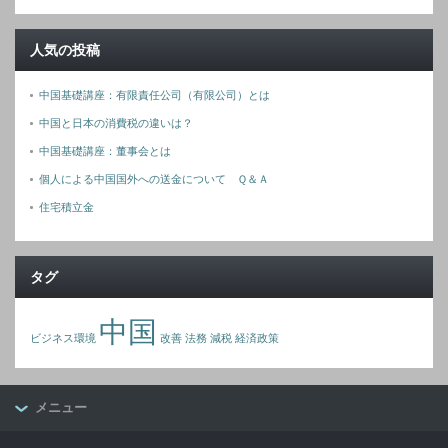
人気の投稿
中国基礎講座：有限責任公司（有限公司）とは
中国と日本の消費税の違いは？
中国基礎講座：董事会とは
個人による中国国外への送金について Ｑ＆Ａ
住宅積立金
タグ
中国
ビジネス環境
改善
法務
減税
経済政策
メニュー