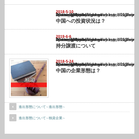
2018-5-10
Warning
: Undefined array key "show_category" in
/home/netst/kuno-cpa.co.jp/public_html/china_blog/wp-content/themes/gorgeous_tcd0
on line
183
中国への投資状況は？
2019-6-6
Warning
: Undefined array key "show_category" in
/home/netst/kuno-cpa.co.jp/public_html/china_blog/wp-content/themes/gorgeous_tcd0
on line
183
持分譲渡について
2018-5-24
Warning
: Undefined array key "show_category" in
/home/netst/kuno-cpa.co.jp/public_html/china_blog/wp-content/themes/gorgeous_tcd0
on line
183
中国の企業形態は？
進出形態について∼進出形態∼
進出形態について∼独資企業∼