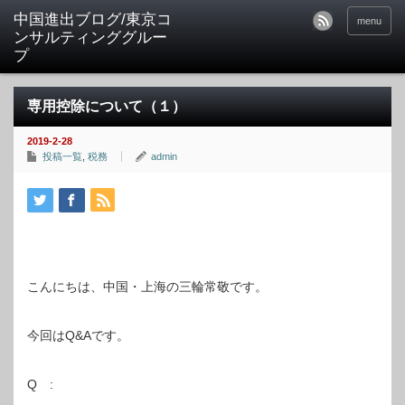
中国進出ブログ/東京コ
menu
ンサルティンググルー
プ
専用控除について（１）
2019-2-28
投稿一覧
,
税務
admin
こんにちは、中国・上海の三輪常敬です。
今回はQ&Aです。
Q :