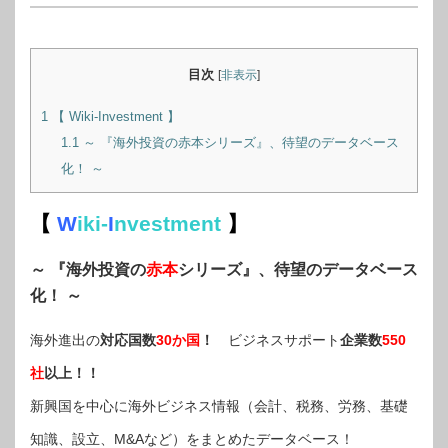
目次
[
非表示
]
1
【 Wiki-Investment 】
1.1
～ 『海外投資の赤本シリーズ』、待望のデータベース
化！ ～
【
W
iki-
I
nvestment
】
～ 『海外投資の
赤本
シリーズ』、待望のデータベース
化！ ～
海外進出の
対応国数
30か国
！
ビジネスサポート
企業数
550
社
以上！！
新興国を中心に海外ビジネス情報（会計、税務、労務、基礎
知識、設立、M&Aなど）をまとめたデータベース！