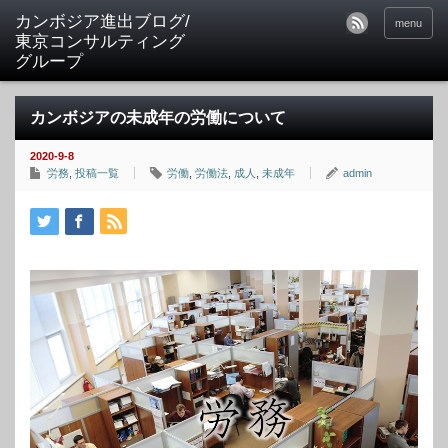
カンボジア進出ブログ/
menu
東京コンサルティング
グループ
カンボジアの未成年の労働について
2020-9-8
労務
,
投稿一覧
労働
,
労働法
,
成人
,
未成年
admin