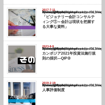
2017-7-11
Warning
: Undefined array key "show_category" in
/home/netst/kuno-cpa.co.jp/public_html/cambodia_blog/wp-content/themes/gorgeous_tcd0
on line
183
「ビジョナリー会計コンサルテ
ィング①～会計は現状を把握す
る大事な資料」
2023-8-9
Warning
: Undefined array key "show_category" in
/home/netst/kuno-cpa.co.jp/public_html/cambodia_blog/wp-content/themes/gorgeous_tcd0
on line
183
カンボジア2021年投資法施行規
則の採択―QIP②
2019-2-19
Warning
: Undefined array key "show_category" in
/home/netst/kuno-cpa.co.jp/public_html/cambodia_blog/wp-content/themes/gorgeous_tcd0
on line
183
人事評価制度