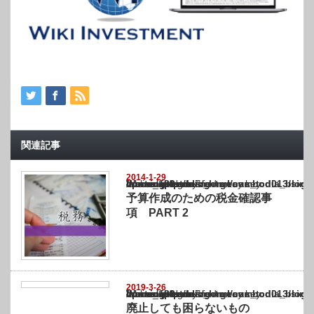
関連記事
2014-1-29
Warning
: Undefined array key "show_category" in
/home/netst/kuno-cpa.co.jp/public_html/cambodia_blog/wp-content/themes/gorgeous_tcd0
on line
183
予算作成のための税金確認事
項 PART 2
2019-3-26
Warning
: Undefined array key "show_category" in
/home/netst/kuno-cpa.co.jp/public_html/cambodia_blog/wp-content/themes/gorgeous_tcd0
on line
183
廃止しても困らないもの