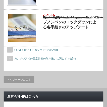
2021-5-6
Warning
: Undefined array key "show_category" in
/home/netst/kuno-cpa.co.jp/public_html/cambodia_blog/wp-content/themes/gorgeous_tcd0
on line
183
プノンペンのロックダウンによ
る各手続きのアップデート
COVID-19によるカンボジア税務情報
カンボジアでの固定資産の取り扱いに関して（会計）
トップページに戻る
運営会社HPはこちら