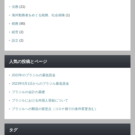
法務
(21)
海外勤務者をめぐる税務、社会保険
(1)
税務
(90)
経営
(2)
設立
(2)
人気の投稿とページ
2022年のブラジルの最低賃金
2023年5月1日からのブラジル最低賃金
ブラジルの会計の基礎
ブラジルにおける外国人登録について
ブラジルへの郵送の留意点（コロナ禍での条件変更含む）
タグ