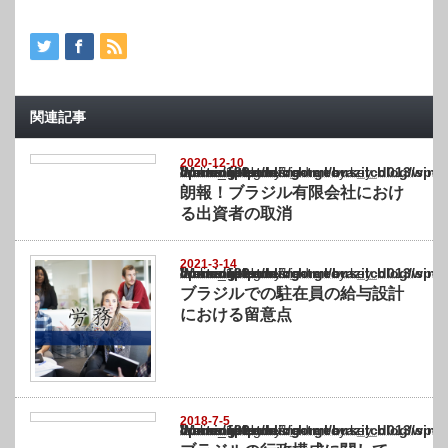
関連記事
2020-12-10
Warning
: Undefined array key "show_category" in
/home/netst/kuno-cpa.co.jp/public_html/brazil_blog/wp-content/themes/gorgeous_tcd0
on line
183
朗報！ブラジル有限会社におけ
る出資者の取消
2021-3-14
Warning
: Undefined array key "show_category" in
/home/netst/kuno-cpa.co.jp/public_html/brazil_blog/wp-content/themes/gorgeous_tcd0
on line
183
ブラジルでの駐在員の給与設計
における留意点
2018-7-5
Warning
: Undefined array key "show_category" in
/home/netst/kuno-cpa.co.jp/public_html/brazil_blog/wp-content/themes/gorgeous_tcd0
on line
183