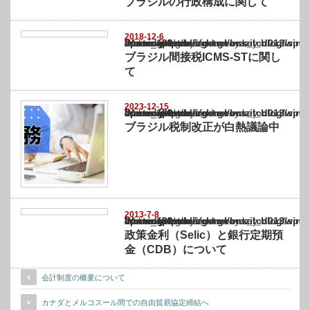
ブラジルの行政構成に関して
2018-12-6
Warning
: Undefined array key "show_category" in
/home/netst/kuno-cpa.co.jp/public_html/brazil_blog/wp-content/themes/gorgeous_tcd0
on line
183
ブラジル間接税ICMS-STに関し
て
2023-12-15
Warning
: Undefined array key "show_category" in
/home/netst/kuno-cpa.co.jp/public_html/brazil_blog/wp-content/themes/gorgeous_tcd0
on line
183
ブラジル税制改正が白熱議論中
2013-7-8
Warning
: Undefined array key "show_category" in
/home/netst/kuno-cpa.co.jp/public_html/brazil_blog/wp-content/themes/gorgeous_tcd0
on line
183
政策金利（Selic）と銀行定期預
金（CDB）について
会計制度の概要について
カナダとメルコスール間での自由貿易協定締結へ