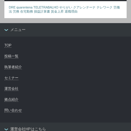
DRE
quarentena
TELETRABALHO
やりがい
クアレンテーナ
テレワーク
労働
法
労務
在宅勤務
損益計算書
賃金上昇
退職理由
メニュー
TOP
投稿一覧
執筆者紹介
セミナー
運営会社
拠点紹介
問い合わせ
運営会社HPはこちら