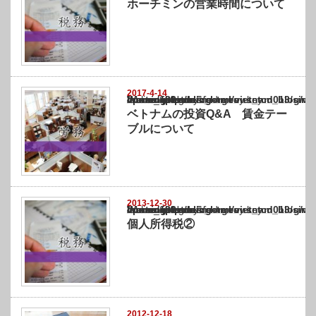
ホーチミンの営業時間について
2017-4-14
Warning
: Undefined array key "show_category" in
/home/netst/kuno-cpa.co.jp/public_html/vietnam_blog/wp-content/themes/gorgeous_tcd0
on line
183
ベトナムの投資Q&A 賃金テー
ブルについて
2013-12-30
Warning
: Undefined array key "show_category" in
/home/netst/kuno-cpa.co.jp/public_html/vietnam_blog/wp-content/themes/gorgeous_tcd0
on line
183
個人所得税②
2012-12-18