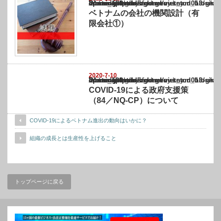
Warning
: Undefined array key "show_category" in
/home/netst/kuno-cpa.co.jp/public_html/vietnam_blog/wp-content/themes/gorgeous_tcd0
on line
183
ベトナムの会社の機関設計（有
限会社①）
2020-7-10
Warning
: Undefined array key "show_category" in
/home/netst/kuno-cpa.co.jp/public_html/vietnam_blog/wp-content/themes/gorgeous_tcd0
on line
183
COVID-19による政府支援策
（84／NQ-CP）について
COVID-19によるベトナム進出の動向はいかに？
組織の成長とは生産性を上げること
トップページに戻る