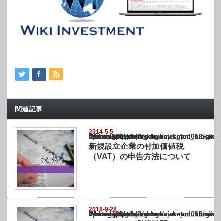
関連記事
2014-5-5
Warning
: Undefined array key "show_category" in
/home/netst/kuno-cpa.co.jp/public_html/vietnam_blog/wp-content/themes/gorgeous_tcd0
on line
183
新規設立企業の付加価値税
（VAT）の申告方法について
2018-9-28
Warning
: Undefined array key "show_category" in
/home/netst/kuno-cpa.co.jp/public_html/vietnam_blog/wp-content/themes/gorgeous_tcd0
on line
183