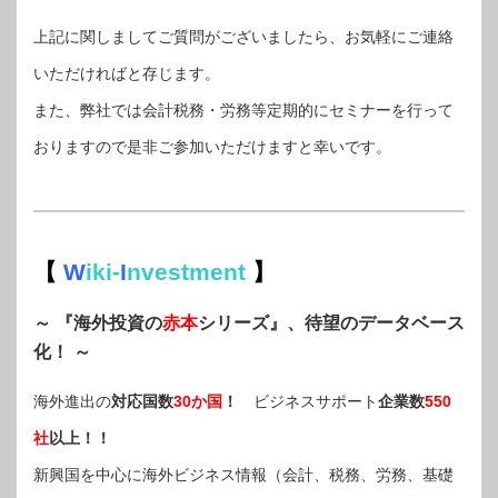
上記に関しましてご質問がございましたら、お気軽にご連絡
いただければと存じます。
また、弊社では会計税務・労務等定期的にセミナーを行って
おりますので是非ご参加いただけますと幸いです。
【
W
iki-
I
nvestment
】
～ 『海外投資の
赤本
シリーズ』、待望のデータベース
化！ ～
海外進出の
対応国数
30か国
！
ビジネスサポート
企業数
550
社
以上！！
新興国を中心に海外ビジネス情報（会計、税務、労務、基礎