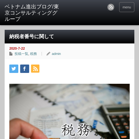
ベトナム進出ブログ/東
menu
京コンサルティンググ
ループ
納税者番号に関して
2020-7-22
投稿一覧
,
税務
admin