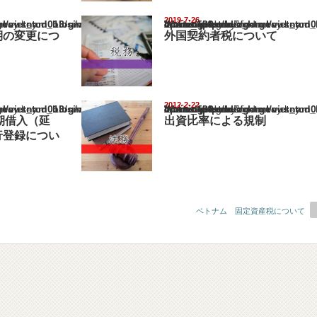
2019-7-26
nam_blog/wp-content/themes/gorgeous_tcd013/single.php
Warning
: Undefined array key "show_category" in
/home/netst/kuno-cpa.co.jp/public_html/vietnam_blog/wp-content/them
on line
183
期の変更につ
外国契約者税について
2012-2-22
nam_blog/wp-content/themes/gorgeous_tcd013/single.php
Warning
: Undefined array key "show_category" in
/home/netst/kuno-cpa.co.jp/public_html/vietnam_blog/wp-content/them
on line
183
期借入（延
出資比率による規制
行登録につい
ベトナム 固定資産税について