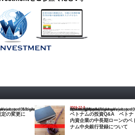
2016-12-2
nam_blog/wp-content/themes/gorgeous_tcd013/single.php
Warning
: Undefined array key "show_category" in
/home/netst/kuno-cpa.co.jp/public_html/vietnam_blog/wp-content/them
on line
183
規定の変更に
ベトナムの投資Q&A ベトナ
内資企業の中長期ローンのベ
ナム中央銀行登録について