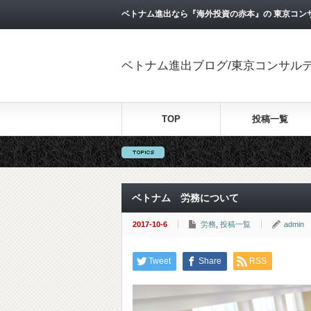
ベトナム進出なら『海外投資の赤本』の 東京コン
ベトナム進出ブログ/東京コンサル
TOP
投稿一覧
ベトナム 労務について
2017-10-6
労務
,
投稿一覧
admin
Tweet
Share
RSS