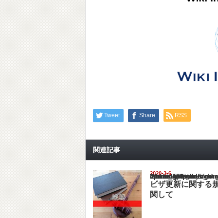
Tweet
Share
RSS
関連記事
2020-3-6
Warning
: Undefined array key "show_category" in
/home/netst/kuno-cpa.co.jp/public_html/viet
on line
183
ビザ更新に関する
関して