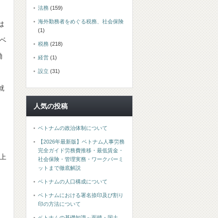
法務
(159)
海外勤務者をめぐる税務、社会保険
は
(1)
ベ
税務
(218)
働
経営
(1)
設立
(31)
そ
就
人気の投稿
ベトナムの政治体制について
【2026年最新版】ベトナム人事労務
完全ガイド労務費推移・最低賃金・
上
社会保険・管理実務・ワークパーミ
ットまで徹底解説
ベトナムの人口構成について
ベトナムにおける署名捺印及び割り
印の方法について
ベトナムの基礎知識～面積・国土、