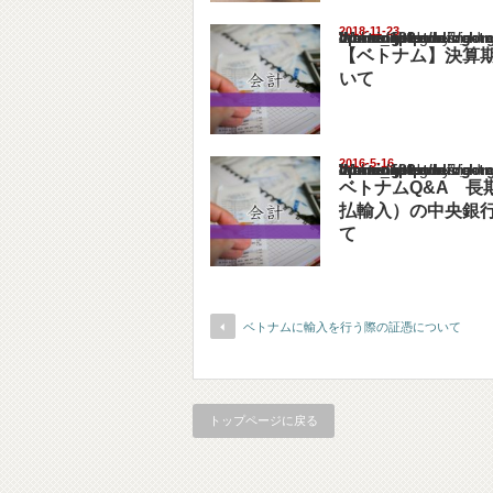
2018-11-23
Warning
: Undefined array key "show_category" in
/home/netst/kuno-cpa.co.jp/public_html/viet
on line
183
【ベトナム】決算
いて
2016-5-16
Warning
: Undefined array key "show_category" in
/home/netst/kuno-cpa.co.jp/public_html/viet
on line
183
ベトナムQ&A 長
払輸入）の中央銀
て
ベトナムに輸入を行う際の証憑について
トップページに戻る