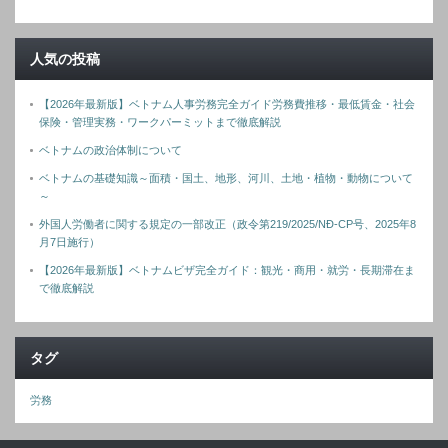
人気の投稿
【2026年最新版】ベトナム人事労務完全ガイド労務費推移・最低賃金・社会
保険・管理実務・ワークパーミットまで徹底解説
ベトナムの政治体制について
ベトナムの基礎知識～面積・国土、地形、河川、土地・植物・動物について
～
外国人労働者に関する規定の一部改正（政令第219/2025/NĐ-CP号、2025年8
月7日施行）
【2026年最新版】ベトナムビザ完全ガイド：観光・商用・就労・長期滞在ま
で徹底解説
タグ
労務