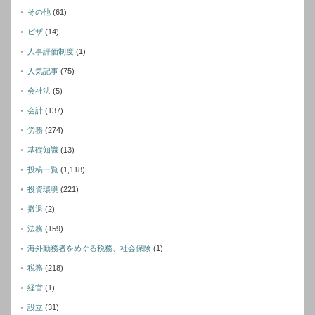
その他
(61)
ビザ
(14)
人事評価制度
(1)
人気記事
(75)
会社法
(5)
会計
(137)
労務
(274)
基礎知識
(13)
投稿一覧
(1,118)
投資環境
(221)
撤退
(2)
法務
(159)
海外勤務者をめぐる税務、社会保険
(1)
税務
(218)
経営
(1)
設立
(31)