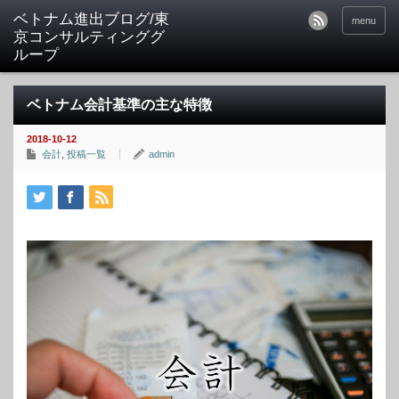
ベトナム進出ブログ/東
menu
京コンサルティンググ
ループ
ベトナム会計基準の主な特徴
2018-10-12
会計
,
投稿一覧
admin