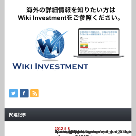
関連記事
2012-5-8
Warning
: Undefined array key "show_category" in
/home/netst/kuno-cpa.co.jp/public_html/vietnam_blog/wp-content/themes/gorgeous_tcd0
on line
183