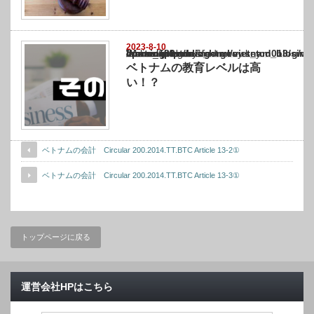
2023-8-10
Warning
: Undefined array key "show_category" in
/home/netst/kuno-cpa.co.jp/public_html/vietnam_blog/wp-content/themes/gorgeous_tcd0
on line
183
ベトナムの教育レベルは高
い！？
ベトナムの会計 Circular 200.2014.TT.BTC Article 13-2①
ベトナムの会計 Circular 200.2014.TT.BTC Article 13-3①
トップページに戻る
運営会社HPはこちら