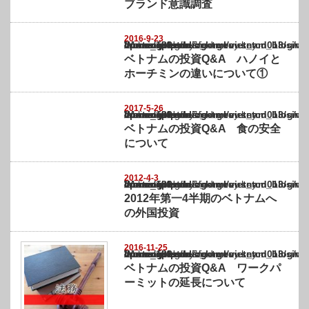
ブランド意識調査
2016-9-23
Warning
: Undefined array key "show_category" in
/home/netst/kuno-cpa.co.jp/public_html/vietnam_blog/wp-content/themes/gorgeous_tcd0
on line
183
ベトナムの投資Q&A ハノイと
ホーチミンの違いについて①
2017-5-26
Warning
: Undefined array key "show_category" in
/home/netst/kuno-cpa.co.jp/public_html/vietnam_blog/wp-content/themes/gorgeous_tcd0
on line
183
ベトナムの投資Q&A 食の安全
について
2012-4-3
Warning
: Undefined array key "show_category" in
/home/netst/kuno-cpa.co.jp/public_html/vietnam_blog/wp-content/themes/gorgeous_tcd0
on line
183
2012年第一4半期のベトナムへ
の外国投資
2016-11-25
Warning
: Undefined array key "show_category" in
/home/netst/kuno-cpa.co.jp/public_html/vietnam_blog/wp-content/themes/gorgeous_tcd0
on line
183
ベトナムの投資Q&A ワークパ
ーミットの延長について