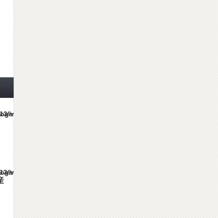
es/gorgeous_tcd013/single.php
es/gorgeous_tcd013/single.php
産