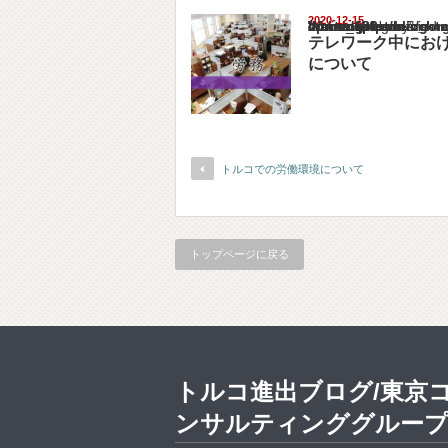
2020-12-15
Warning
: Undefined array key "show_category" in
/home/netst/kuno-cpa.co.jp/public_html/turk
on line
183
テレワーク中にお
について
トルコでの労働環境について
トップページに戻る
トルコ進出ブログ/東京
ンサルティンググルー