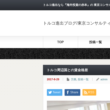
トルコ進出なら『海外投資の赤本』の 東京コンサ
トルコ進出ブログ/東京コンサルテ
TOP
投稿一覧
トルコ周辺国との賃金格差
2017-8-29
労務
,
投稿一覧
admin
Tweet
Share
RSS