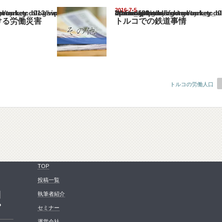
2016-7-5
ey_blog/wp-content/themes/gorgeous_tcd013/single.php
Warning
: Undefined array key "show_category" in
/home/netst/kuno-cpa.co.jp/public_html/turkey_blog/wp-content/them
on line
183
ける労働災害
トルコでの鉄道事情
トルコの労働人口
TOP
投稿一覧
コ
執筆者紹介
プ
セミナー
運営会社