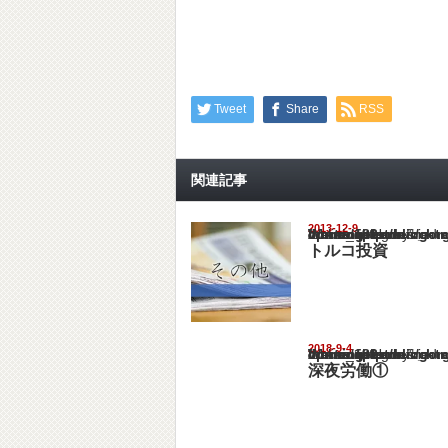
Tweet
Share
RSS
関連記事
2013-12-9
Warning
: Undefined array key "show_category" in
/home/netst/kuno-cpa.co.jp/public_html/turk
on line
183
トルコ投資
2018-9-4
Warning
: Undefined array key "show_category" in
/home/netst/kuno-cpa.co.jp/public_html/turk
on line
183
深夜労働①