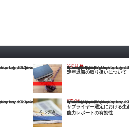
2017-12-19
ey_blog/wp-content/themes/gorgeous_tcd013/single.php
Warning
: Undefined array key "show_category" in
/home/netst/kuno-cpa.co.jp/public_html/turkey_blog/wp-content/them
on line
183
定年退職の取り扱いについて
2021-3-2
ey_blog/wp-content/themes/gorgeous_tcd013/single.php
Warning
: Undefined array key "show_category" in
/home/netst/kuno-cpa.co.jp/public_html/turkey_blog/wp-content/them
on line
183
サプライヤー選定における生
能力レポートの有効性