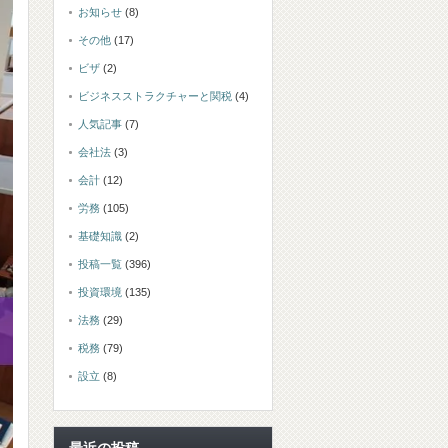
お知らせ
(8)
その他
(17)
ビザ
(2)
ビジネスストラクチャーと関税
(4)
人気記事
(7)
会社法
(3)
会計
(12)
労務
(105)
基礎知識
(2)
投稿一覧
(396)
投資環境
(135)
法務
(29)
税務
(79)
設立
(8)