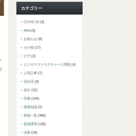
カテゴリー
COVID-19
(3)
M&A
(5)
お知らせ
(8)
その他
(17)
ビザ
(2)
し
ビジネスストラクチャーと関税
(4)
の
人気記事
(7)
会社法
(3)
会計
(12)
労務
(105)
基礎知識
(2)
投稿一覧
(396)
投資環境
(135)
法務
(29)