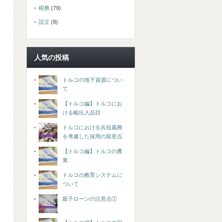
税務
(79)
設立
(8)
人気の投稿
トルコの地下資源につい
て
【トルコ編】トルコにお
ける輸出入品目
トルコにおける兵役義務
を考慮した採用の留意点
【トルコ編】トルコの農
業
トルコの教育システムに
ついて
親子ローンの注意点①