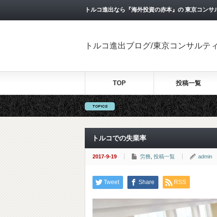
トルコ進出なら『海外投資の赤本』の 東京コンサ
トルコ進出ブログ/東京コンサルテ
TOP
投稿一覧
トルコでの失業率
2017-9-19
労務
,
投稿一覧
admin
Tweet
Share
RSS