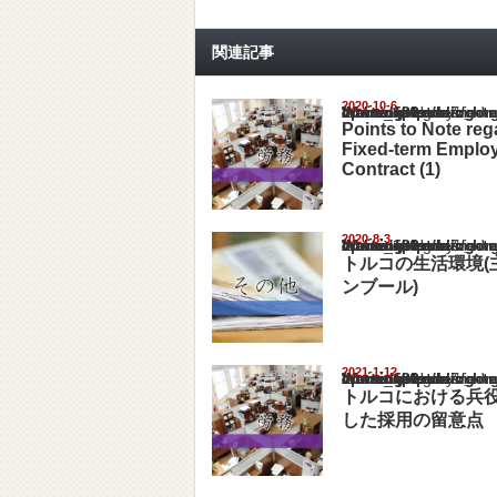
関連記事
2020-10-6
Warning
: Undefined array key "show_category" in
/home/netst/kuno-cpa.co.jp/public_html/turk
on line
183
Points to Note reg
Fixed-term Emplo
Contract (1)
2020-8-3
Warning
: Undefined array key "show_category" in
/home/netst/kuno-cpa.co.jp/public_html/turk
on line
183
トルコの生活環境(
ンブール)
2021-1-12
Warning
: Undefined array key "show_category" in
/home/netst/kuno-cpa.co.jp/public_html/turk
on line
183
トルコにおける兵
した採用の留意点