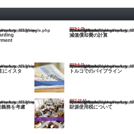
2019-1-29
ey_blog/wp-content/themes/gorgeous_tcd013/single.php
Warning
: Undefined array key "show_category" in
/home/netst/kuno-cpa.co.jp/public_html/turkey_blog/wp-content/them
on line
183
arding
減価償却費の計算
yment
2016-6-21
ey_blog/wp-content/themes/gorgeous_tcd013/single.php
Warning
: Undefined array key "show_category" in
/home/netst/kuno-cpa.co.jp/public_html/turkey_blog/wp-content/them
on line
183
主にイスタ
トルコでのパイプライン
2017-10-17
ey_blog/wp-content/themes/gorgeous_tcd013/single.php
Warning
: Undefined array key "show_category" in
/home/netst/kuno-cpa.co.jp/public_html/turkey_blog/wp-content/them
on line
183
役義務を考慮
財源使用税について