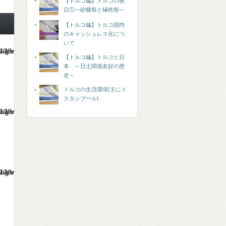
【トルコ編】トルコの祝
日①―砂糖祭と犠牲祭―
【トルコ編】トルコ国内
のキャッシュレス化につ
いて
es/gorgeous_tcd013/single.php
【トルコ編】トルコと日
本 ～日土関係友好の歴
史～
トルコの生活環境(主にイ
スタンブール)
es/gorgeous_tcd013/single.php
es/gorgeous_tcd013/single.php