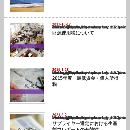
2017-10-17
Warning
: Undefined array key "show_category" in
/home/netst/kuno-cpa.co.jp/public_html/turkey_blog/wp-content/themes/gorgeous_tcd0
on line
183
財源使用税について
2015-1-28
Warning
: Undefined array key "show_category" in
/home/netst/kuno-cpa.co.jp/public_html/turkey_blog/wp-content/themes/gorgeous_tcd0
on line
183
2015年度 最低賃金・個人所得
税
2021-3-2
Warning
: Undefined array key "show_category" in
/home/netst/kuno-cpa.co.jp/public_html/turkey_blog/wp-content/themes/gorgeous_tcd0
on line
183
サプライヤー選定における生産
能力レポートの有効性