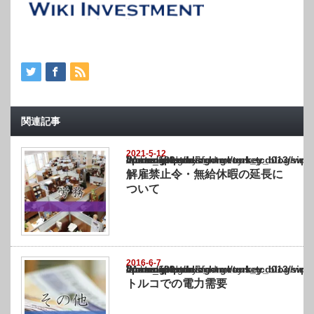
関連記事
2021-5-12
Warning
: Undefined array key "show_category" in
/home/netst/kuno-cpa.co.jp/public_html/turkey_blog/wp-content/themes/gorgeous_tcd0
on line
183
解雇禁止令・無給休暇の延長に
ついて
2016-6-7
Warning
: Undefined array key "show_category" in
/home/netst/kuno-cpa.co.jp/public_html/turkey_blog/wp-content/themes/gorgeous_tcd0
on line
183
トルコでの電力需要