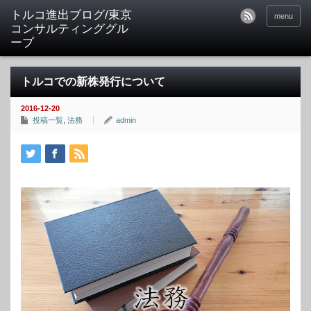
トルコ進出ブログ/東京
menu
コンサルティンググル
ープ
トルコでの新株発行について
2016-12-20
投稿一覧
,
法務
admin