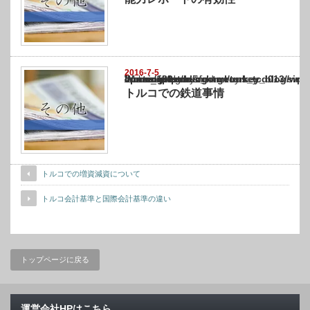
2016-7-5
Warning
: Undefined array key "show_category" in
/home/netst/kuno-cpa.co.jp/public_html/turkey_blog/wp-content/themes/gorgeous_tcd0
on line
183
トルコでの鉄道事情
トルコでの増資減資について
トルコ会計基準と国際会計基準の違い
トップページに戻る
運営会社HPはこちら