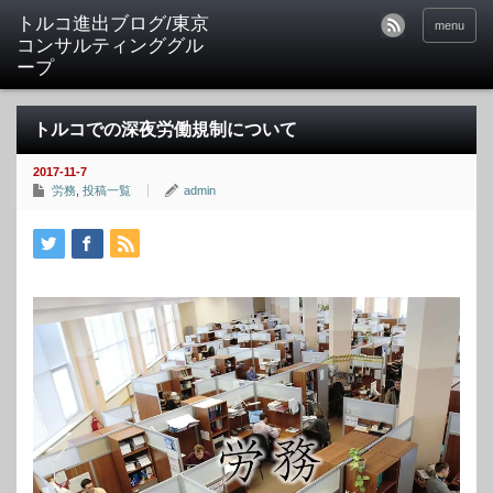
トルコ進出ブログ/東京
menu
コンサルティンググル
ープ
トルコでの深夜労働規制について
2017-11-7
労務
,
投稿一覧
admin