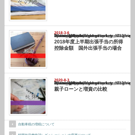
2018-3-6
Warning
: Undefined array key "show_category" in
/home/netst/kuno-cpa.co.jp/public_html/turkey_blog/wp-content/themes/gorgeous_tcd0
on line
183
2018年度上半期出張手当の所得
控除金額 国外出張手当の場合
2020-8-3
Warning
: Undefined array key "show_category" in
/home/netst/kuno-cpa.co.jp/public_html/turkey_blog/wp-content/themes/gorgeous_tcd0
on line
183
親子ローンと増資の比較
自動車税の増税について