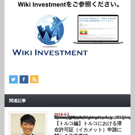
関連記事
2019-4-2
Warning
: Undefined array key "show_category" in
/home/netst/kuno-cpa.co.jp/public_html/turkey_blog/wp-content/themes/gorgeous_tcd0
on line
183
【トルコ編】トルコにおける滞
在許可証（イカメット）申請に