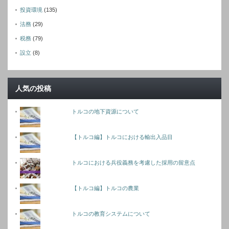
投資環境
(135)
法務
(29)
税務
(79)
設立
(8)
人気の投稿
トルコの地下資源について
【トルコ編】トルコにおける輸出入品目
トルコにおける兵役義務を考慮した採用の留意点
【トルコ編】トルコの農業
トルコの教育システムについて