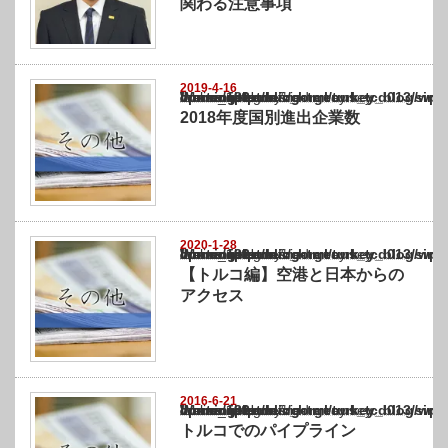
関わる注意事項
2019-4-16
Warning
: Undefined array key "show_category" in
/home/netst/kuno-cpa.co.jp/public_html/turkey_blog/wp-content/themes/gorgeous_tcd0
on line
183
2018年度国別進出企業数
2020-1-28
Warning
: Undefined array key "show_category" in
/home/netst/kuno-cpa.co.jp/public_html/turkey_blog/wp-content/themes/gorgeous_tcd0
on line
183
【トルコ編】空港と日本からの
アクセス
2016-6-21
Warning
: Undefined array key "show_category" in
/home/netst/kuno-cpa.co.jp/public_html/turkey_blog/wp-content/themes/gorgeous_tcd0
on line
183
トルコでのパイプライン