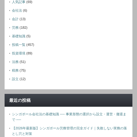
人気記事
(69)
会社法
(6)
会計
(13)
労務
(182)
基礎知識
(5)
投稿一覧
(457)
投資環境
(89)
法務
(51)
税務
(75)
設立
(12)
最近の投稿
シンガポール会社法の基礎知識 ── 事業形態の選択から設立・運営・撤退ま
で ──
【2026年最新版】シンガポール労務管理の完全ガイド｜失敗しない実務の落
とし穴と対策