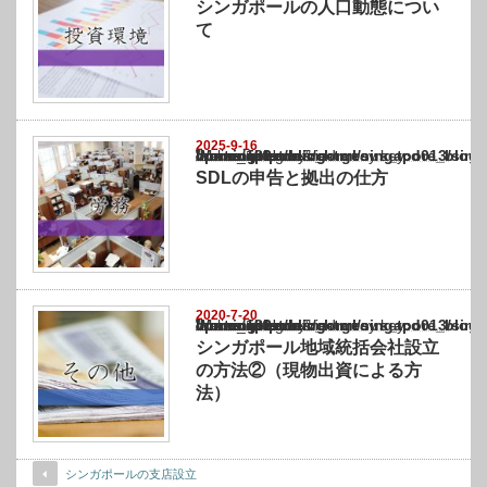
シンガポールの人口動態につい
て
2025-9-16
Warning
: Undefined array key "show_category" in
/home/netst/kuno-cpa.co.jp/public_html/singapore_blog/wp-content/themes/gorgeous_tcd0
on line
183
SDLの申告と拠出の仕方
2020-7-20
Warning
: Undefined array key "show_category" in
/home/netst/kuno-cpa.co.jp/public_html/singapore_blog/wp-content/themes/gorgeous_tcd0
on line
183
シンガポール地域統括会社設立
の方法②（現物出資による方
法）
シンガポールの支店設立