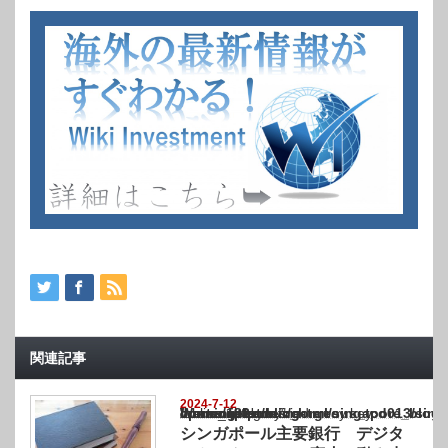
関連記事
2024-7-12
Warning
: Undefined array key "show_category" in
/home/netst/kuno-cpa.co.jp/public_html/singapore_blog/wp-content/themes/gorgeous_tcd0
on line
183
シンガポール主要銀行 デジタ