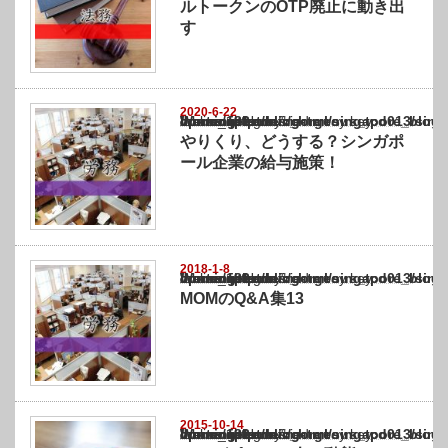
ルトークンのOTP廃止に動き出
す
2020-6-22
Warning
: Undefined array key "show_category" in
/home/netst/kuno-cpa.co.jp/public_html/singapore_blog/wp-content/themes/gorgeous_tcd0
on line
183
やりくり、どうする？シンガポ
ール企業の給与施策！
2018-1-8
Warning
: Undefined array key "show_category" in
/home/netst/kuno-cpa.co.jp/public_html/singapore_blog/wp-content/themes/gorgeous_tcd0
on line
183
MOMのQ&A集13
2015-10-14
Warning
: Undefined array key "show_category" in
/home/netst/kuno-cpa.co.jp/public_html/singapore_blog/wp-content/themes/gorgeous_tcd0
on line
183