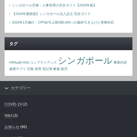
シンガポール労務・人事管理の完全ガイド【2026年版】
【2026年最新版】シンガポール法人設立 完全ガイド
2026年1月施行：CPF給与上限S$8,000への最終引き上げと実務対応
タグ
シンガポール
HRAudit
HSA
コンプライアンス
事業内容
健康サプリ
労務
採用
登記簿
解雇
販売
カテゴリー
COVID-19
(2)
M&A
(3)
お知らせ
(96)