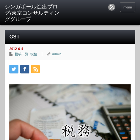
シンガポール進出ブロ
menu
グ/東京コンサルティン
ググループ
GST
2012-6-4
投稿一覧
,
税務
admin