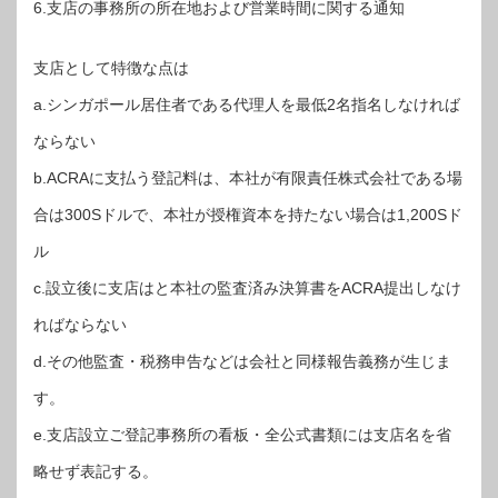
6.支店の事務所の所在地および営業時間に関する通知
支店として特徴な点は
a.シンガポール居住者である代理人を最低2名指名しなければ
ならない
b.ACRAに支払う登記料は、本社が有限責任株式会社である場
合は300Sドルで、本社が授権資本を持たない場合は1,200Sド
ル
c.設立後に支店はと本社の監査済み決算書をACRA提出しなけ
ればならない
d.その他監査・税務申告などは会社と同様報告義務が生じま
す。
e.支店設立ご登記事務所の看板・全公式書類には支店名を省
略せず表記する。