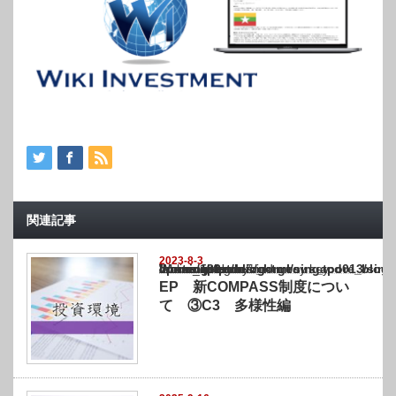
関連記事
2023-8-3
Warning
: Undefined array key "show_category" in
/home/netst/kuno-cpa.co.jp/public_html/singapore_blog/wp-content/themes/gorgeous_tcd0
on line
183
EP 新COMPASS制度につい
て ③C3 多様性編