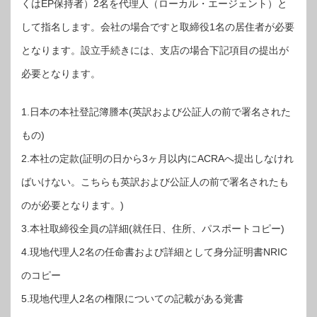
くはEP保持者）2名を代理人（ローカル・エージェント）と
して指名します。会社の場合ですと取締役1名の居住者が必要
となります。設立手続きには、支店の場合下記項目の提出が
必要となります。
1.日本の本社登記簿謄本(英訳および公証人の前で署名された
もの)
2.本社の定款(証明の日から3ヶ月以内にACRAへ提出しなけれ
ばいけない。こちらも英訳および公証人の前で署名されたも
のが必要となります。)
3.本社取締役全員の詳細(就任日、住所、パスポートコピー)
4.現地代理人2名の任命書および詳細として身分証明書NRIC
のコピー
5.現地代理人2名の権限についての記載がある覚書