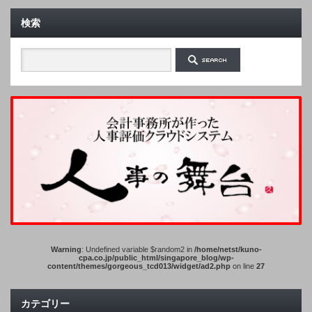
検索
Warning
: Undefined variable $random2 in
/home/netst/kuno-
cpa.co.jp/public_html/singapore_blog/wp-
content/themes/gorgeous_tcd013/widget/ad2.php
on line
27
カテゴリー