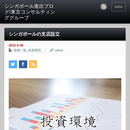
シンガポール進出ブロ
menu
グ/東京コンサルティン
ググループ
シンガポールの支店設立
2012-5-28
投稿一覧
,
投資環境
admin