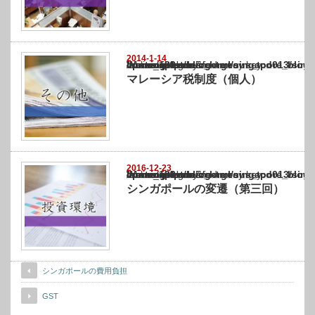
2014-1-14
Warning
: Undefined array key "show_category" in
/home/netst/kuno-cpa.co.jp/public_html/singapore_blog/wp-content/themes/gorgeous_tcd0
on line
183
マレーシア税制度（個人）
2016-12-23
Warning
: Undefined array key "show_category" in
/home/netst/kuno-cpa.co.jp/public_html/singapore_blog/wp-content/themes/gorgeous_tcd0
on line
183
シンガポールの変遷（第三回）
シンガポールの費用負担
GST