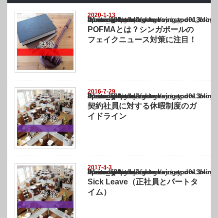
2020-1-13
Warning
: Undefined array key "show_category" in
/home/netst/kuno-cpa.co.jp/public_html/singapore_blog/wp-content/themes/gorgeous_tcd0
on line
183
POFMAとは？シンガポールの
フェイクニュース対策に注目！
2016-7-29
Warning
: Undefined array key "show_category" in
/home/netst/kuno-cpa.co.jp/public_html/singapore_blog/wp-content/themes/gorgeous_tcd0
on line
183
契約社員に対する休暇制度のガ
イドライン
2017-4-3
Warning
: Undefined array key "show_category" in
/home/netst/kuno-cpa.co.jp/public_html/singapore_blog/wp-content/themes/gorgeous_tcd0
on line
183
Sick Leave（正社員とパートタ
イム）