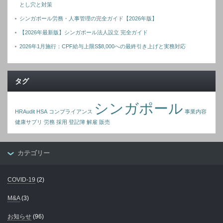
とし穴と対策
シンガポール労務・人事管理の完全ガイド【2026年版】
【2026年最新版】シンガポール法人設立 完全ガイド
2026年1月施行：CPF給与上限S$8,000への最終引き上げと実務対応
タグ
シンガポール
HRAudit
HSA
コンプライアンス
事業内容
健康サプリ
労務
採用
登記簿
解雇
販売
カテゴリー
COVID-19
(2)
M&A
(3)
お知らせ
(96)