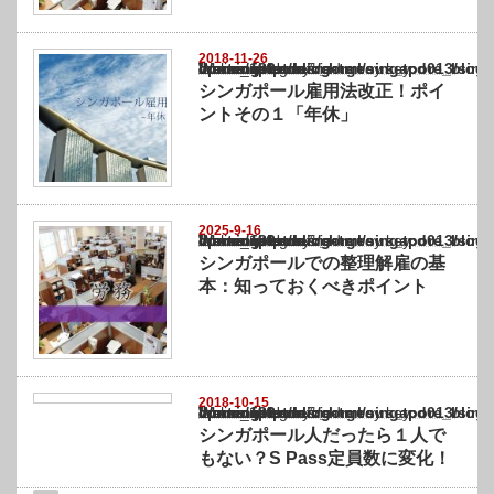
2018-11-26
Warning
: Undefined array key "show_category" in
/home/netst/kuno-cpa.co.jp/public_html/singapore_blog/wp-content/themes/gorgeous_tcd0
on line
183
シンガポール雇用法改正！ポイ
ントその１「年休」
2025-9-16
Warning
: Undefined array key "show_category" in
/home/netst/kuno-cpa.co.jp/public_html/singapore_blog/wp-content/themes/gorgeous_tcd0
on line
183
シンガポールでの整理解雇の基
本：知っておくべきポイント
2018-10-15
Warning
: Undefined array key "show_category" in
/home/netst/kuno-cpa.co.jp/public_html/singapore_blog/wp-content/themes/gorgeous_tcd0
on line
183
シンガポール人だったら１人で
もない？S Pass定員数に変化！