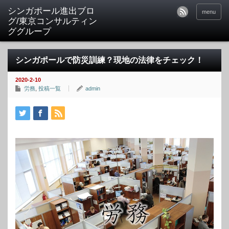
シンガポール進出ブロ
menu
グ/東京コンサルティン
ググループ
シンガポールで防災訓練？現地の法律をチェック！
2020-2-10
労務
,
投稿一覧
admin