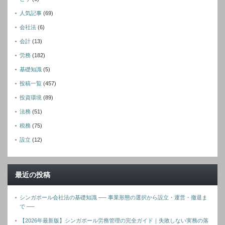
人気記事
(69)
会社法
(6)
会計
(13)
労務
(182)
基礎知識
(5)
投稿一覧
(457)
投資環境
(89)
法務
(51)
税務
(75)
設立
(12)
最近の投稿
シンガポール会社法の基礎知識 ── 事業形態の選択から設立・運営・撤退ま
で ──
【2026年最新版】シンガポール労務管理の完全ガイド｜失敗しない実務の落