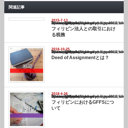
関連記事
2015-7-13
Warning
: Undefined array key "show_category" in
/home/netst/kuno-cpa.co.jp/public_html/philippines_blog/wp-content/themes/gorgeous_tcd
on line
183
フィリピン法人との取引におけ
る税務
2018-10-25
Warning
: Undefined array key "show_category" in
/home/netst/kuno-cpa.co.jp/public_html/philippines_blog/wp-content/themes/gorgeous_tcd
on line
183
Deed of Assignmentとは？
2018-4-26
Warning
: Undefined array key "show_category" in
/home/netst/kuno-cpa.co.jp/public_html/philippines_blog/wp-content/themes/gorgeous_tcd
on line
183
フィリピンにおけるGFFSにつ
いて