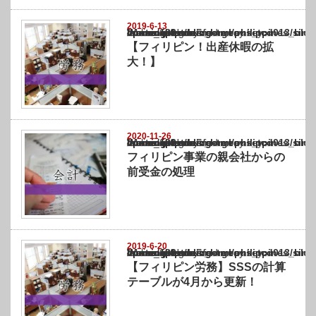
2019-6-13
Warning
: Undefined array key "show_category" in
/home/netst/kuno-cpa.co.jp/public_html/philippines_blog/wp-content/themes/gorgeous_tcd
on line
183
【フィリピン！出産休暇の拡
大！】
2020-11-26
Warning
: Undefined array key "show_category" in
/home/netst/kuno-cpa.co.jp/public_html/philippines_blog/wp-content/themes/gorgeous_tcd
on line
183
フィリピン事業の親会社からの
前受金の処理
2019-6-20
Warning
: Undefined array key "show_category" in
/home/netst/kuno-cpa.co.jp/public_html/philippines_blog/wp-content/themes/gorgeous_tcd
on line
183
【フィリピン労務】SSSの計算
テーブルが4月から更新！