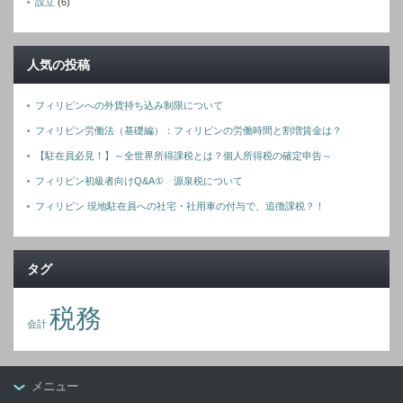
設立
(6)
人気の投稿
フィリピンへの外貨持ち込み制限について
フィリピン労働法（基礎編）：フィリピンの労働時間と割増賃金は？
【駐在員必見！】～全世界所得課税とは？個人所得税の確定申告～
フィリピン初級者向けQ&A① 源泉税について
フィリピン 現地駐在員への社宅・社用車の付与で、追徴課税？！
タグ
税務
会計
メニュー