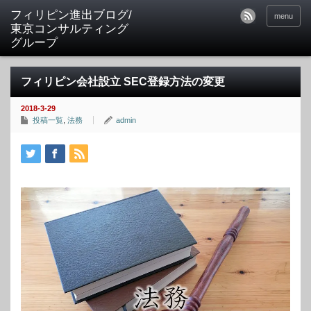
フィリピン進出ブログ/
menu
東京コンサルティング
グループ
フィリピン会社設立 SEC登録方法の変更
2018-3-29
投稿一覧
,
法務
admin