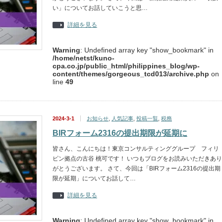
い」についてお話していこうと思…
詳細を見る
Warning
: Undefined array key "show_bookmark" in
/home/netst/kuno-
cpa.co.jp/public_html/philippines_blog/wp-
content/themes/gorgeous_tcd013/archive.php
on
line
49
2024-3-1
お知らせ
,
人気記事
,
投稿一覧
,
税務
BIRフォーム2316の提出期限が延期に
皆さん、こんにちは！東京コンサルティンググループ フィリ
ピン拠点の古谷 桃可です！ いつもブログをお読みいただきあり
がとうございます。 さて、今回は「BIRフォーム2316の提出期
限が延期」についてお話して…
詳細を見る
Warning
: Undefined array key "show_bookmark" in