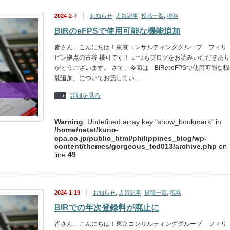
2024-2-7
お知らせ
,
人気記事
,
投稿一覧
,
税務
BIRのeFPSで使用可能な機能追加
皆さん、こんにちは！東京コンサルティンググループ フィリ
ピン拠点の古谷 桃可です！ いつもブログをお読みいただきあり
がとうございます。 さて、今回は「BIRのeFPSで使用可能な機
能追加」についてお話してい…
詳細を見る
Warning
: Undefined array key "show_bookmark" in
/home/netst/kuno-
cpa.co.jp/public_html/philippines_blog/wp-
content/themes/gorgeous_tcd013/archive.php
on
line
49
2024-1-19
お知らせ
,
人気記事
,
投稿一覧
,
税務
BIRでの年次登録料が廃止に
皆さん、こんにちは！東京コンサルティンググループ フィリ