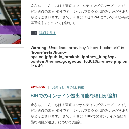
皆さん、こんにちは！東京コンサルティンググループ フィリ
ピン拠点の古谷 桃可です！ いつもブログをお読みいただきあり
がとうございます。 さて、今回は「ゼロVATについてBIRから
再通達①」についてお話して…
詳細を見る
Warning
: Undefined array key "show_bookmark" in
/home/netst/kuno-
cpa.co.jp/public_html/philippines_blog/wp-
content/themes/gorgeous_tcd013/archive.php
on
line
49
2023-8-25
お知らせ
,
その他
,
税務
BIRでのオンライン提出可能な項目が追加
皆さん、こんにちは！東京コンサルティンググループ フィリ
ピン拠点の古谷 桃可です！ いつもブログをお読みいただきあり
がとうございます。 さて、今回は「BIRでのオンライン提出可
能な項目が追加」についてお話し…