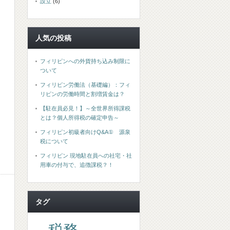
設立
(6)
人気の投稿
フィリピンへの外貨持ち込み制限に
ついて
フィリピン労働法（基礎編）：フィ
リピンの労働時間と割増賃金は？
【駐在員必見！】～全世界所得課税
とは？個人所得税の確定申告～
フィリピン初級者向けQ&A① 源泉
税について
フィリピン 現地駐在員への社宅・社
用車の付与で、追徴課税？！
タグ
税務