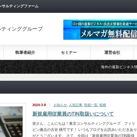
ンサルティングファーム
ルティンググループ
執筆者紹介
セミナー
運営会社
海外の最新ビジネス情報を集めた情報サイト
2024-3-8
お知らせ
,
人気記事
,
投稿一覧
,
税務
新規雇用従業員のTIN取扱いについて
皆さん、こんにちは！東京コンサルティンググループ フィリ
ピン拠点の古谷 桃可です！ いつもブログをお読みいただきあり
がとうございます。 さて、今回は「新規雇用従業員のTIN取扱