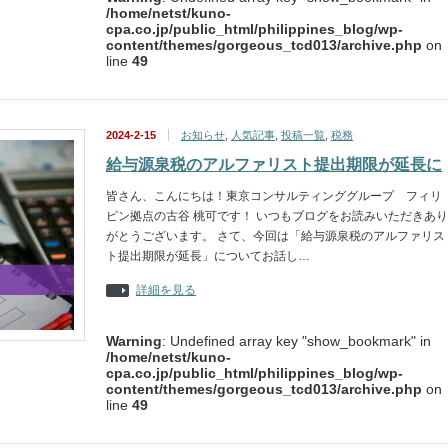
/home/netst/kuno-
cpa.co.jp/public_html/philippines_blog/wp-
content/themes/gorgeous_tcd013/archive.php
on
line
49
2024-2-15
お知らせ
,
人気記事
,
投稿一覧
,
税務
給与源泉税のアルファリスト提出期限が延長に
皆さん、こんにちは！東京コンサルティンググループ フィリ
ピン拠点の古谷 桃可です！ いつもブログをお読みいただきあり
がとうございます。 さて、今回は「給与源泉税のアルファリス
ト提出期限が延長」についてお話し…
詳細を見る
Warning
: Undefined array key "show_bookmark" in
/home/netst/kuno-
cpa.co.jp/public_html/philippines_blog/wp-
content/themes/gorgeous_tcd013/archive.php
on
line
49