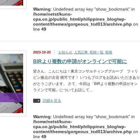
Warning
: Undefined array key "show_bookmark" in
/home/netst/kuno-
cpa.co.jp/public_html/philippines_blog/wp-
content/themes/gorgeous_tcd013/archive.php
on
line
49
2023-10-20
お知らせ
,
人気記事
,
投稿一覧
,
税務
BIRより複数の申請がオンラインで可能に
皆さん、こんにちは！東京コンサルティンググループ フィリ
ピン拠点の古谷 桃可です！ いつもブログをお読みいただきあり
がとうございます。 さて、今回は「BIRより複数の申請がオン
ラインで可能」についてお話して…
詳細を見る
Warning
: Undefined array key "show_bookmark" in
/home/netst/kuno-
cpa.co.jp/public_html/philippines_blog/wp-
content/themes/gorgeous_tcd013/archive.php
on
line
49