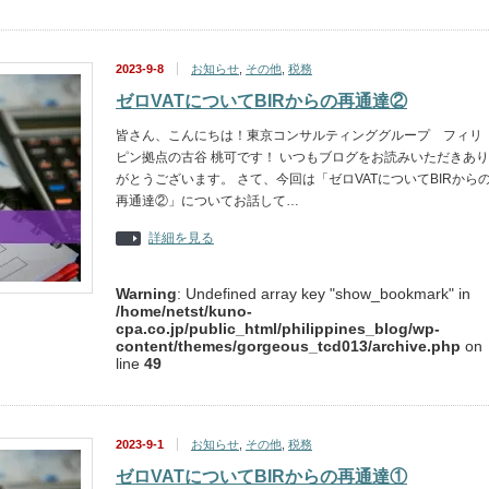
2023-9-8
お知らせ
,
その他
,
税務
ゼロVATについてBIRからの再通達②
皆さん、こんにちは！東京コンサルティンググループ フィリ
ピン拠点の古谷 桃可です！ いつもブログをお読みいただきあり
がとうございます。 さて、今回は「ゼロVATについてBIRから
再通達②」についてお話して…
詳細を見る
Warning
: Undefined array key "show_bookmark" in
/home/netst/kuno-
cpa.co.jp/public_html/philippines_blog/wp-
content/themes/gorgeous_tcd013/archive.php
on
line
49
2023-9-1
お知らせ
,
その他
,
税務
ゼロVATについてBIRからの再通達①