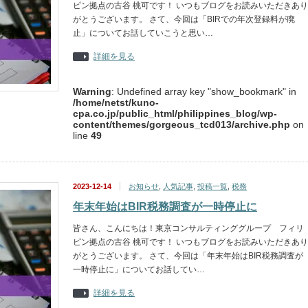
ピン拠点の古谷 桃可です！ いつもブログをお読みいただきあり
がとうございます。 さて、今回は「BIRでの年次登録料が廃
止」についてお話していこうと思い…
詳細を見る
Warning
: Undefined array key "show_bookmark" in
/home/netst/kuno-
cpa.co.jp/public_html/philippines_blog/wp-
content/themes/gorgeous_tcd013/archive.php
on
line
49
2023-12-14
お知らせ
,
人気記事
,
投稿一覧
,
税務
年末年始はBIR税務調査が一時停止に
皆さん、こんにちは！東京コンサルティンググループ フィリ
ピン拠点の古谷 桃可です！ いつもブログをお読みいただきあり
がとうございます。 さて、今回は「年末年始はBIR税務調査が
一時停止に」についてお話してい…
詳細を見る