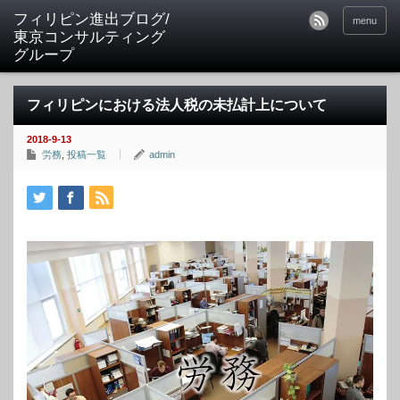
フィリピン進出ブログ/
menu
東京コンサルティング
グループ
フィリピンにおける法人税の未払計上について
2018-9-13
労務
,
投稿一覧
admin