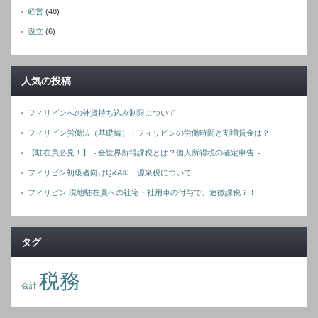
経営
(48)
設立
(6)
人気の投稿
フィリピンへの外貨持ち込み制限について
フィリピン労働法（基礎編）：フィリピンの労働時間と割増賃金は？
【駐在員必見！】～全世界所得課税とは？個人所得税の確定申告～
フィリピン初級者向けQ&A① 源泉税について
フィリピン 現地駐在員への社宅・社用車の付与で、追徴課税？！
タグ
税務
会計