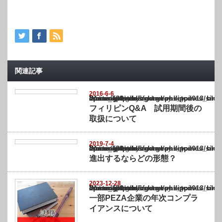
関連記事
2016-6-6
Warning
: Undefined array key "show_category" in
/home/netst/kuno-cpa.co.jp/public_html/philippines_blog/wp-content/themes/gorgeous_tcd
on line
183
フィリピンQ&A 試用期間後の
取扱について
2019-7-4
Warning
: Undefined array key "show_category" in
/home/netst/kuno-cpa.co.jp/public_html/philippines_blog/wp-content/themes/gorgeous_tcd
on line
183
進出するならどの形態？
2023-12-28
Warning
: Undefined array key "show_category" in
/home/netst/kuno-cpa.co.jp/public_html/philippines_blog/wp-content/themes/gorgeous_tcd
on line
183
一部PEZA企業の年次コンプラ
イアンスについて