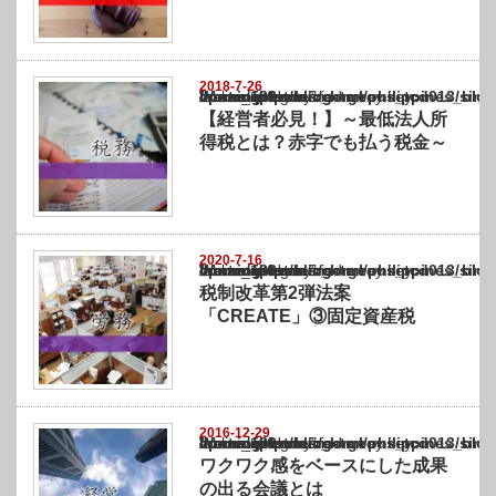
2018-7-26
Warning
: Undefined array key "show_category" in
/home/netst/kuno-cpa.co.jp/public_html/philippines_blog/wp-content/themes/gorgeous_tcd
on line
183
【経営者必見！】～最低法人所
得税とは？赤字でも払う税金～
2020-7-16
Warning
: Undefined array key "show_category" in
/home/netst/kuno-cpa.co.jp/public_html/philippines_blog/wp-content/themes/gorgeous_tcd
on line
183
税制改革第2弾法案
「CREATE」③固定資産税
2016-12-29
Warning
: Undefined array key "show_category" in
/home/netst/kuno-cpa.co.jp/public_html/philippines_blog/wp-content/themes/gorgeous_tcd
on line
183
ワクワク感をベースにした成果
の出る会議とは