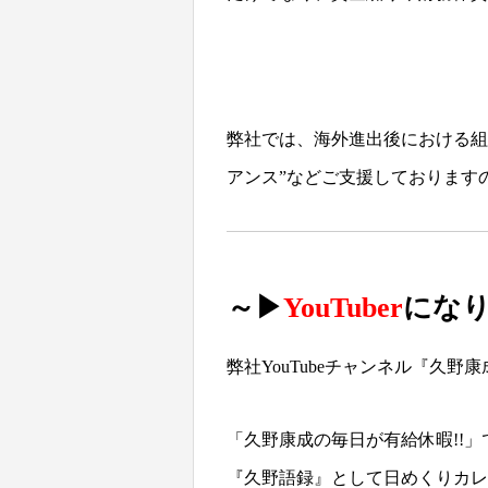
弊社では、海外進出後における組
アンス”などご支援しております
～▶
YouTuber
にな
弊社YouTubeチャンネル
『久野康
「久野康成の毎日が有給休暇!!」
『久野語録』として日めくりカレ