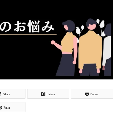
Share
Hatena
Pocket
Pin it