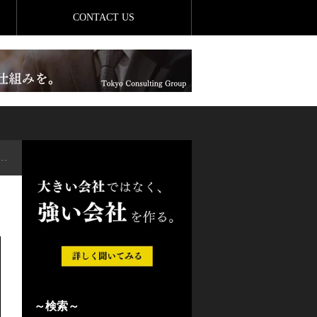
CONTACT US
～検索～