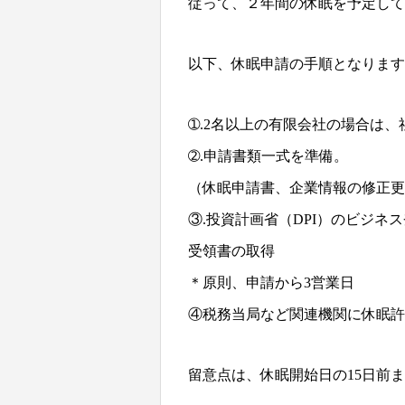
従って、２年間の休眠を予定して
以下、休眠申請の手順となります
➀.2名以上の有限会社の場合は
➁.申請書類一式を準備。
（休眠申請書、企業情報の修正更
③.投資計画省（DPI）のビジネス登録機関(b
受領書の取得
＊原則、申請から3営業日
④税務当局など関連機関に休眠許
留意点は、休眠開始日の15日前