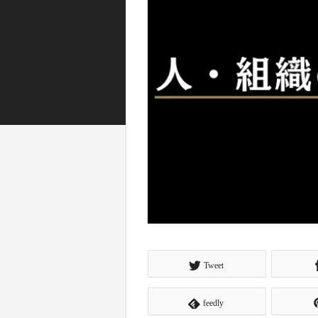
Tweet
feedly