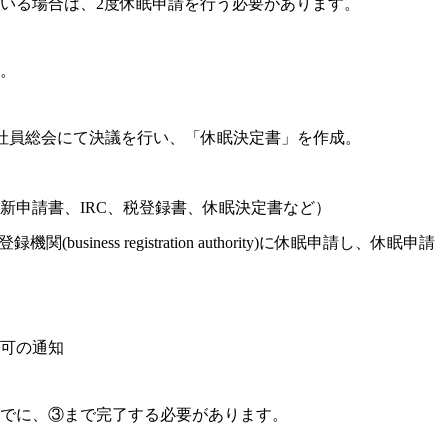
いる場合は、2度休眠申請を⾏う必要があります。
。
、社員総会にて決議を行い、「休眠決定書」を作成。
新申請書、IRC、税登録書、休眠決定書など）
usiness registration authority)に休眠申請し、休眠申請
可の通知
までに、③まで完了する必要があります。