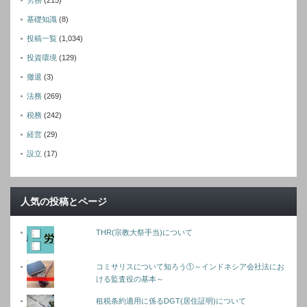
労務
(215)
基礎知識
(8)
投稿一覧
(1,034)
投資環境
(129)
撤退
(3)
法務
(269)
税務
(242)
経営
(29)
設立
(17)
人気の投稿とページ
THR(宗教大祭手当)について
コミサリスについて知ろう①～インドネシア会社法にお
ける監査役の基本～
租税条約適用に係るDGT(居住証明)について