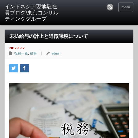
menu
未払給与の計上と追徴課税について
2017-1-17
投稿一覧
,
税務
admin