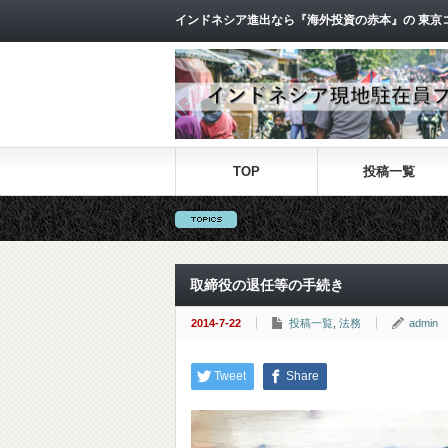
インドネシア進出なら『海外投資の赤本』の 東京
TOP
投稿一覧
取締役の退任等の手続き
2014-7-22
投稿一覧
,
法務
admin
Tweet
Share