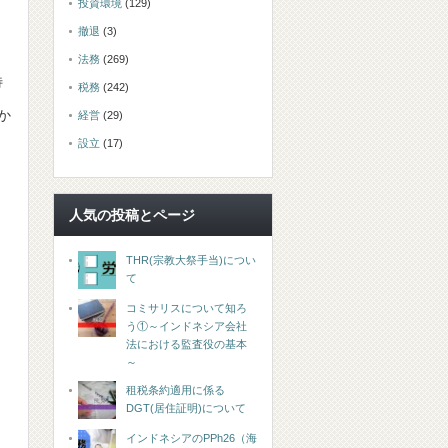
投資環境
(129)
撤退
(3)
法務
(269)
特
税務
(242)
か
経営
(29)
設立
(17)
人気の投稿とページ
THR(宗教大祭手当)につい
て
コミサリスについて知ろ
う①～インドネシア会社
法における監査役の基本
～
租税条約適用に係る
DGT(居住証明)について
インドネシアのPPh26（海