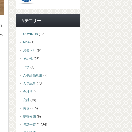
カテゴリー
の
COVID-19
(12)
か
M&A
(1)
お知らせ
(94)
その他
(28)
ビザ
(7)
人事評価制度
(7)
人気記事
(78)
会社法
(4)
会計
(70)
労務
(215)
基礎知識
(8)
投稿一覧
(1,034)