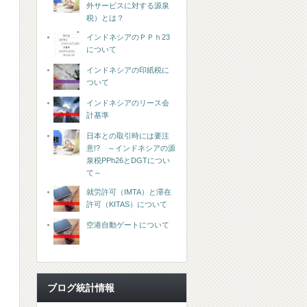
外サービスに対する源泉
税）とは？
インドネシアのＰＰｈ23
について
インドネシアの印紙税に
ついて
インドネシアのリース会
計基準
日本との取引時には要注
意!? ～インドネシアの源
泉税PPh26とDGTについ
て～
就労許可（IMTA）と滞在
許可（KITAS）について
空港自動ゲートについて
ブログ統計情報