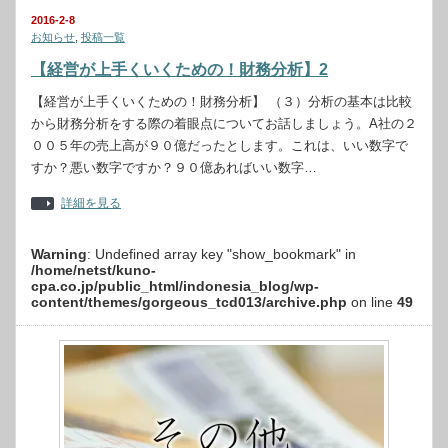
2016-2-8
お知らせ
,
投稿一覧
【経営が上手くいくための！財務分析】2
【経営が上手くいくための！財務分析】 （３）分析の基本は比較
から財務分析をする際の着眼点についてお話しましょう。A社の２
００５年の売上高が９０億だったとします。これは、いい数字で
すか？悪い数字ですか？９０億あればいい数字…
詳細を見る
Warning
: Undefined array key "show_bookmark" in
/home/netst/kuno-
cpa.co.jp/public_html/indonesia_blog/wp-
content/themes/gorgeous_tcd013/archive.php
on line
49