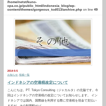
/home/netst/kuno-
cpa.co.jp/public_html/indonesia_blog/wp-
content/themes/gorgeous_tcd013/archive.php
on line
49
2014-5-5
お知らせ
,
投稿一覧
インドネシアの空港税改定について
こんにちは。PT. Tokyo Consulting（ジャカルタ）の北脇です。今
回はインドネシアの空港税の改定についてお知らせします。 イン
ドネシアでは国内、国際線を利用する際に空港税を現金で支払い
ますが、その利用料がバ…