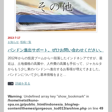
2013-7-17
お知らせ
,
投稿一覧
バンドン進出サポート。ぜひお問い合わせください。
2012年からの投資ブームから一段落したインドネシアですが、最
近は、土地価格の高騰や、人件費の高騰も手伝って、ジャカルタ
からもう少し東のバンドンへ進出するお客様が増えてきました。
バンドンについて少し基本情報をまと…
詳細を見る
Warning
: Undefined array key "show_bookmark" in
/home/netst/kuno-
cpa.co.jp/public_html/indonesia_blog/wp-
content/themes/gorgeous_tcd013/archive.php
on line
49