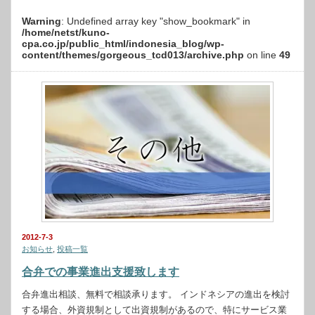
Warning
: Undefined array key "show_bookmark" in
/home/netst/kuno-
cpa.co.jp/public_html/indonesia_blog/wp-
content/themes/gorgeous_tcd013/archive.php
on line
49
2012-7-3
お知らせ
,
投稿一覧
合弁での事業進出支援致します
合弁進出相談、無料で相談承ります。 インドネシアの進出を検討
する場合、外資規制として出資規制があるので、特にサービス業