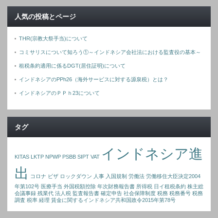
人気の投稿とページ
THR(宗教大祭手当)について
コミサリスについて知ろう①～インドネシア会社法における監査役の基本～
租税条約適用に係るDGT(居住証明)について
インドネシアのPPh26（海外サービスに対する源泉税）とは？
インドネシアのＰＰｈ23について
タグ
インドネシア進
KITAS
LKTP
NPWP
PSBB
SIPT
VAT
出
コロナ
ビザ
ロックダウン
人事
入国規制
労働法
労働移住大臣決定2004
年第102号
医療手当
外国税額控除
年次財務報告書
所得税
日イ租税条約
株主総
会議事録
残業代
法人税
監査報告書
確定申告
社会保障制度
税務
税務番号
税務
調査
税率
経理
賃金に関するインドネシア共和国政令2015年第78号