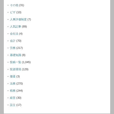
その他
(31)
ビザ
(10)
人事評価制度
(7)
人気記事
(89)
会社法
(4)
会計
(70)
労務
(217)
基礎知識
(8)
投稿一覧
(1,045)
投資環境
(129)
撤退
(3)
法務
(270)
税務
(244)
経営
(30)
設立
(17)