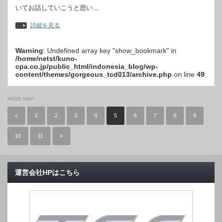
いてお話していこうと思い…
詳細を見る
Warning
: Undefined array key "show_bookmark" in
/home/netst/kuno-
cpa.co.jp/public_html/indonesia_blog/wp-
content/themes/gorgeous_tcd013/archive.php
on line
49
PAGE NAVI
«
1
2
3
4
5
6
7
8
9
10
11
»
運営会社HPはこちら