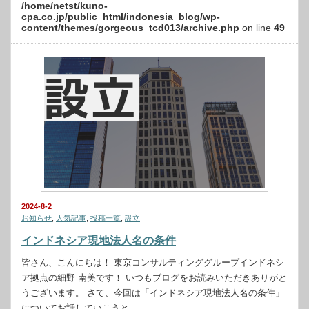
/home/netst/kuno-
cpa.co.jp/public_html/indonesia_blog/wp-
content/themes/gorgeous_tcd013/archive.php
on line
49
2024-8-2
お知らせ
,
人気記事
,
投稿一覧
,
設立
インドネシア現地法人名の条件
皆さん、こんにちは！ 東京コンサルティンググループインドネシ
ア拠点の細野 南美です！ いつもブログをお読みいただきありがと
うございます。 さて、今回は「インドネシア現地法人名の条件」
についてお話していこうと…