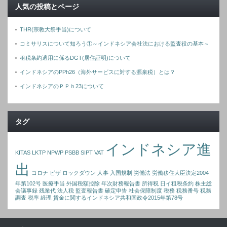
人気の投稿とページ
THR(宗教大祭手当)について
コミサリスについて知ろう①～インドネシア会社法における監査役の基本～
租税条約適用に係るDGT(居住証明)について
インドネシアのPPh26（海外サービスに対する源泉税）とは？
インドネシアのＰＰｈ23について
タグ
インドネシア進
KITAS
LKTP
NPWP
PSBB
SIPT
VAT
出
コロナ
ビザ
ロックダウン
人事
入国規制
労働法
労働移住大臣決定2004
年第102号
医療手当
外国税額控除
年次財務報告書
所得税
日イ租税条約
株主総
会議事録
残業代
法人税
監査報告書
確定申告
社会保障制度
税務
税務番号
税務
調査
税率
経理
賃金に関するインドネシア共和国政令2015年第78号