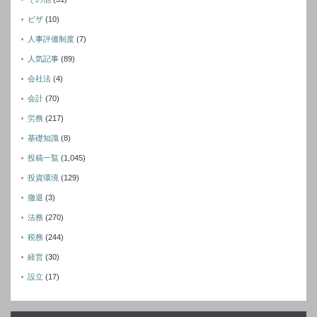
ビザ
(10)
人事評価制度
(7)
人気記事
(89)
会社法
(4)
会計
(70)
労務
(217)
基礎知識
(8)
投稿一覧
(1,045)
投資環境
(129)
撤退
(3)
法務
(270)
税務
(244)
経営
(30)
設立
(17)