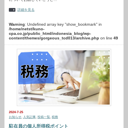
詳細を見る
Warning
: Undefined array key "show_bookmark" in
/home/netst/kuno-
cpa.co.jp/public_html/indonesia_blog/wp-
content/themes/gorgeous_tcd013/archive.php
on line
49
2024-7-25
お知らせ
,
人気記事
,
投稿一覧
,
税務
駐在員の個人所得税ポイント