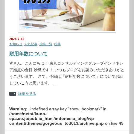
2024-7-12
お知らせ
,
人気記事
,
投稿一覧
,
税務
耐用年数について
皆さん、こんにちは！ 東京コンサルティンググループインドネシ
ア拠点の金目 沙織です！ いつもブログをお読みいただきありがと
うございます。 さて、今回は「耐用年数について」についてお話
していこうと思います。…
詳細を見る
Warning
: Undefined array key "show_bookmark" in
/home/netst/kuno-
cpa.co.jp/public_html/indonesia_blog/wp-
content/themes/gorgeous_tcd013/archive.php
on line
49