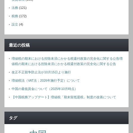
法務
(121)
税務
(172)
設立
(4)
最近の投稿
増値税の期末における控除未済にかかる税還付政策の完全化に関する公告増
値税の期末における控除未済にかかる税還付政策の完全化に関する公告
改正不正競争防止法が10月15日より施行
増値税法（VAT法；2026年施行予定）について
中国の最低賃金について（2025年10月時点）
【中国税務アップデート】増値税「期末留抵退税」制度の改善について
タグ