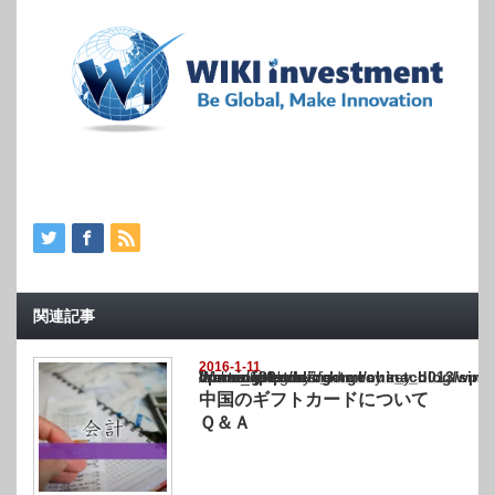
関連記事
2016-1-11
Warning
: Undefined array key "show_category" in
/home/netst/kuno-cpa.co.jp/public_html/china_blog/wp-content/themes/gorgeous_tcd0
on line
183
中国のギフトカードについて
Ｑ＆Ａ