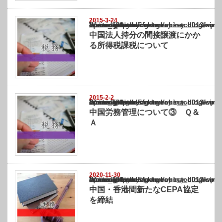
2015-3-24
Warning
: Undefined array key "show_category" in
/home/netst/kuno-cpa.co.jp/public_html/china_blog/wp-content/themes/gorgeous_tcd0
on line
183
中国法人持分の間接譲渡にかか
る所得税課税について
2015-2-2
Warning
: Undefined array key "show_category" in
/home/netst/kuno-cpa.co.jp/public_html/china_blog/wp-content/themes/gorgeous_tcd0
on line
183
中国労務管理について③ Ｑ＆
Ａ
2020-11-30
Warning
: Undefined array key "show_category" in
/home/netst/kuno-cpa.co.jp/public_html/china_blog/wp-content/themes/gorgeous_tcd0
on line
183
中国・香港間新たなCEPA協定
を締結