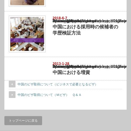
2018-6-7
Warning
: Undefined array key "show_category" in
/home/netst/kuno-cpa.co.jp/public_html/china_blog/wp-content/themes/gorgeous_tcd0
on line
183
中国における採用時の候補者の
学歴検証方法
2013-1-28
Warning
: Undefined array key "show_category" in
/home/netst/kuno-cpa.co.jp/public_html/china_blog/wp-content/themes/gorgeous_tcd0
on line
183
中国における増資
中国のビザ取得について（ビジネスで必要となるビザ）
中国のビザ取得について（Ｍビザ） Ｑ＆Ａ
トップページに戻る