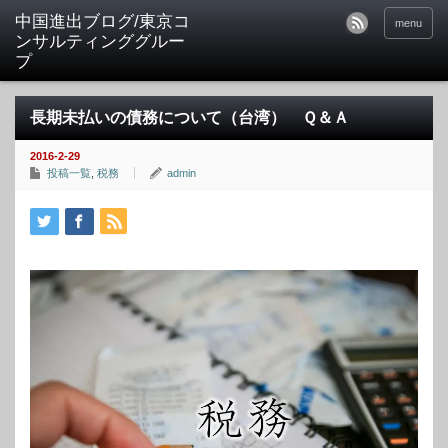
中国進出ブログ/東京コ
menu
ンサルティンググルー
プ
長期未払いの債務について（台湾） Ｑ＆Ａ
2016-2-29
投稿一覧
,
税務
admin